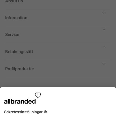
About us
Information
Service
Betalningssätt
Profilprodukter
Internationellt