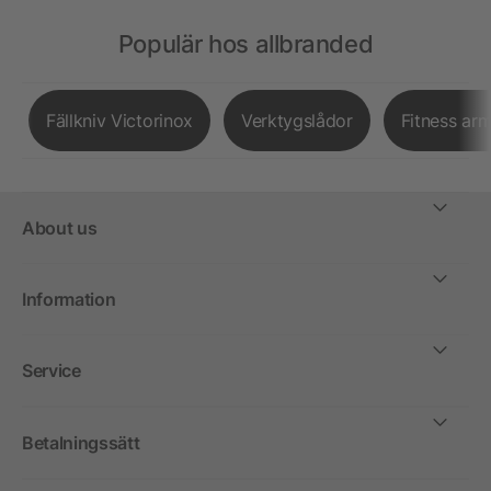
Populär hos allbranded
Fällkniv Victorinox
Verktygslådor
Fitness ar
About us
Information
Service
Betalningssätt