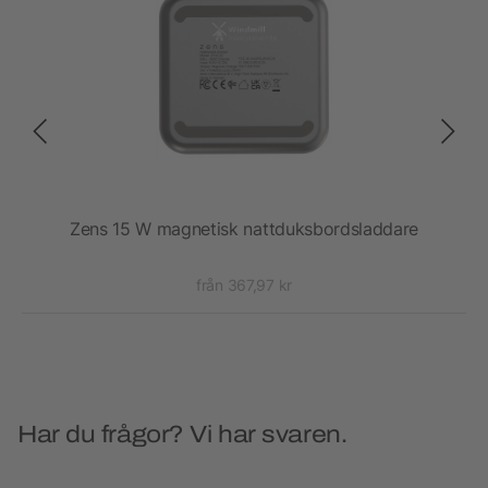
ng,
Zens 15 W magnetisk nattduksbordsladdare
10W
från 367,97 kr
Har du frågor? Vi har svaren.