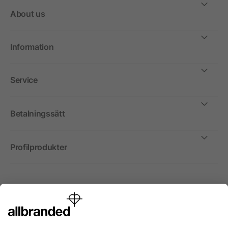
About us
Information
Service
Betalningssätt
Profilprodukter
Internationellt