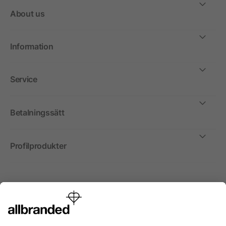
About us
Information
Service
Betalningssätt
Profilprodukter
Internationellt