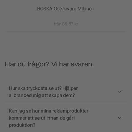
0 cm
BOSKA Ostskivare Milano+
VI
från 89,57 kr
Har du frågor? Vi har svaren.
Hur ska tryckdata se ut? Hjälper
allbranded mig att skapa dem?
Kan jag se hur mina reklamprodukter
kommer att se ut innan de går i
produktion?