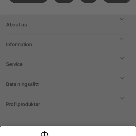
About us
Information
Service
Betalningssätt
Profilprodukter
Internationellt