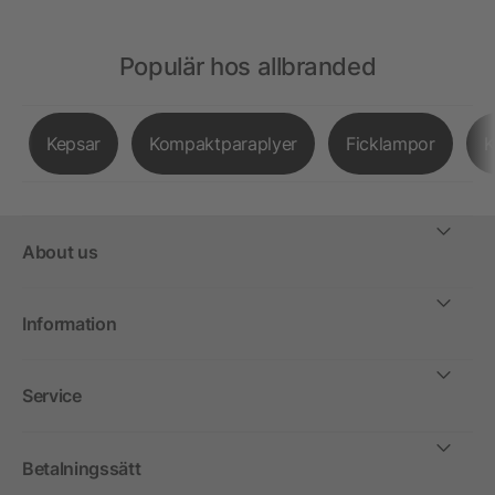
Populär hos allbranded
Kepsar
Kompaktparaplyer
Ficklampor
K
About us
Information
Service
Betalningssätt