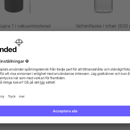
Supra 1 l vakuumisolerad
Vattenflaska i tritan (500 
ortflaska i koppar med två
lock
5/5
(1)
från 163,72 kr
från 13,20 kr
gor? Vi har svaren.
kdata se ut? Hjälper allbranded mig att skapa dem?