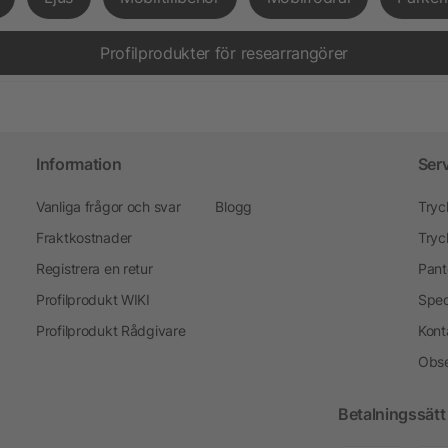
Profilprodukter för researrangörer
Information
Ser
Vanliga frågor och svar
Blogg
Tryc
Fraktkostnader
Tryc
Registrera en retur
Pant
Profilprodukt WIKI
Spec
Profilprodukt Rådgivare
Kont
Obse
Betalningssätt