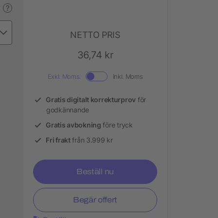
?
NETTO PRIS
36,74 kr
Exkl. Moms.
Inkl. Moms
Gratis digitalt korrekturprov
för
godkännande
Gratis avbokning
före tryck
Fri frakt
från 3.999 kr
Beställ nu
Begär offert