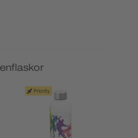
tenflaskor
Priority