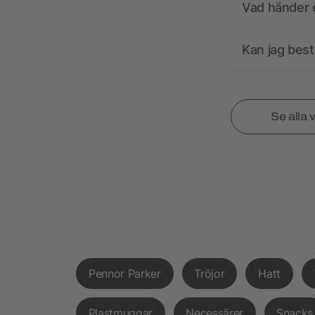
Vad händer o
Kan jag best
Se alla 
Pennor Parker
Tröjor
Hatt
Plastmuggar
Necessärer
Snacks