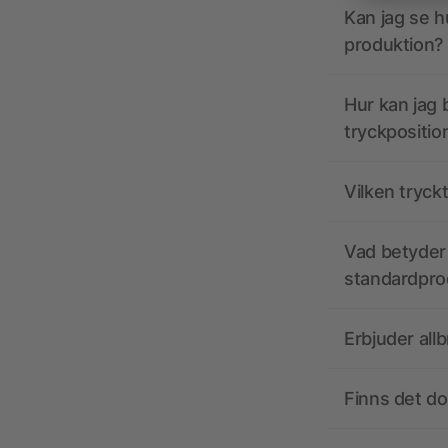
Kan jag se h
produktion?
Hur kan jag b
tryckpositio
Vilken tryck
Vad betyder 
standardpro
Erbjuder all
Finns det d