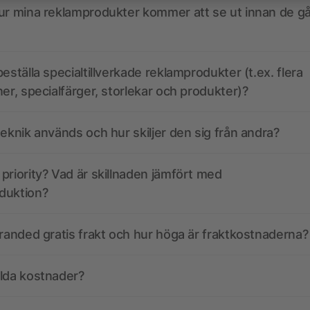
ur mina reklamprodukter kommer att se ut innan de går
eställa specialtillverkade reklamprodukter (t.ex. flera
ner, specialfärger, storlekar och produkter)?
teknik används och hur skiljer den sig från andra?
priority? Vad är skillnaden jämfört med
duktion?
branded gratis frakt och hur höga är fraktkostnaderna?
olda kostnader?