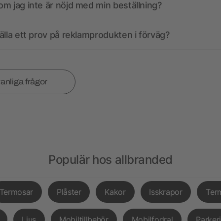
m jag inte är nöjd med min beställning?
älla ett prov på reklamprodukten i förväg?
vanliga frågor
Populär hos allbranded
Termosar
Plåster
Kakor
Isskrapor
Ter
Ljus
Mobiltillbehör
Mobilfodral
Parker