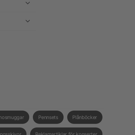
mosmuggar
Pennsets
Plånböcker
ingsskivor
Reklamartiklar för konserter