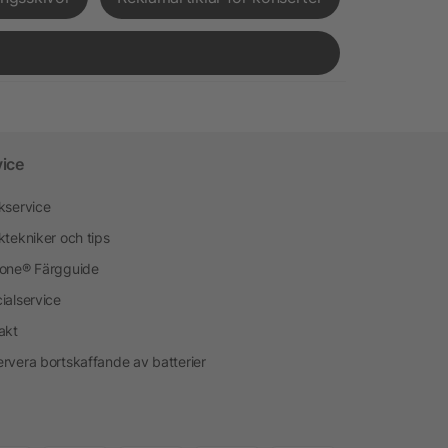
vice
kservice
ktekniker och tips
one® Färgguide
ialservice
akt
rvera bortskaffande av batterier