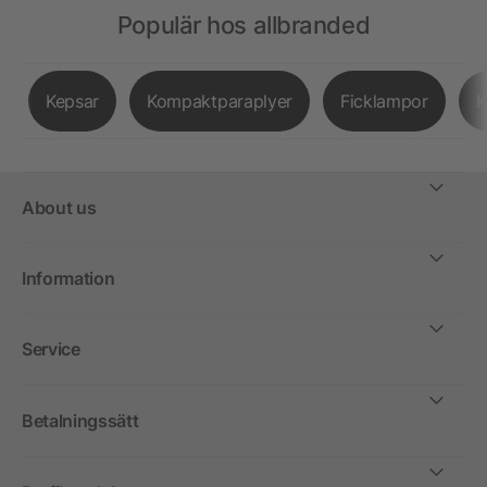
Populär hos allbranded
Kepsar
Kompaktparaplyer
Ficklampor
K
About us
Information
Service
Betalningssätt