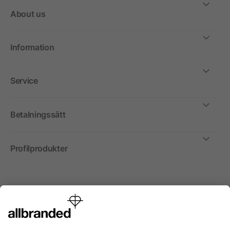
About us
Information
Service
Betalningssätt
Profilprodukter
Internationellt