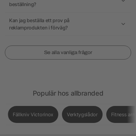
beställning?
Kan jag beställa ett prov på
reklamprodukten i förväg?
Se alla vanliga frågor
Populär hos allbranded
Fällkniv Victorinox
Verktygslådor
Fitness ar