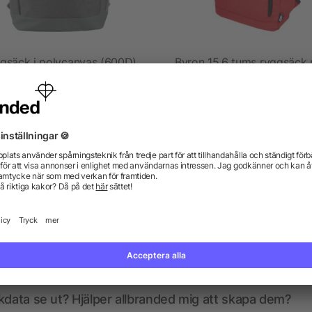
gsäck i polycanvas (600D)
Byron 15,6 tums ryggsäck
rullöppning på 18 l av G
RPET
5/5
(1)
från 51,87 kr
från 71,23 kr
gor? Vi har svaren.
kdata se ut? Hjälper allbranded mig att skapa dem?