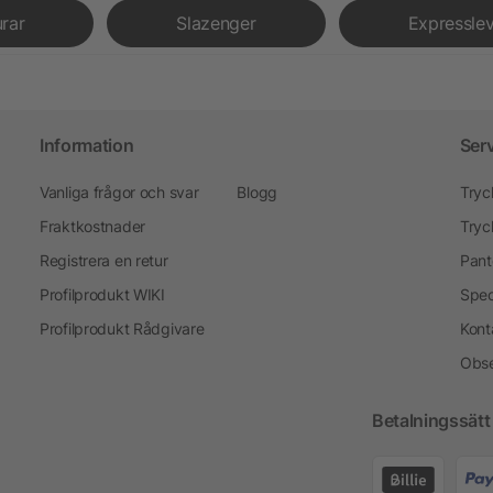
urar
Slazenger
Expressle
Information
Ser
Vanliga frågor och svar
Blogg
Tryc
Fraktkostnader
Tryc
Registrera en retur
Pant
Profilprodukt WIKI
Spec
Profilprodukt Rådgivare
Kont
Obse
Betalningssätt