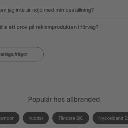
m jag inte är nöjd med min beställning?
älla ett prov på reklamprodukten i förväg?
vanliga frågor
Populär hos allbranded
lampor
Kuddar
Tändare BiC
Nyckelband E