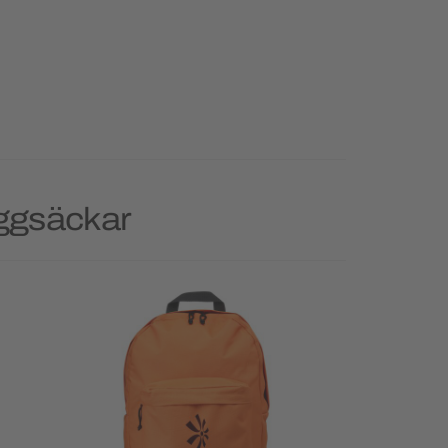
yggsäckar