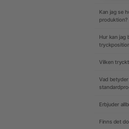
Kan jag se h
produktion?
Hur kan jag b
tryckpositio
Vilken tryck
Vad betyder 
standardpro
Erbjuder all
Finns det d