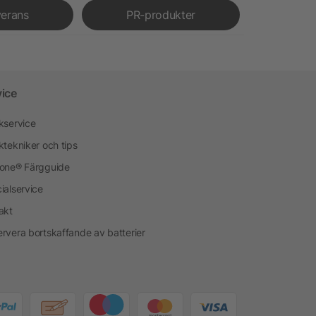
verans
PR-produkter
vice
kservice
ktekniker och tips
one® Färgguide
ialservice
akt
rvera bortskaffande av batterier