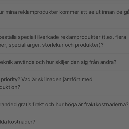
ur mina reklamprodukter kommer att se ut innan de går
eställa specialtillverkade reklamprodukter (t.ex. flera
ner, specialfärger, storlekar och produkter)?
teknik används och hur skiljer den sig från andra?
priority? Vad är skillnaden jämfört med
duktion?
branded gratis frakt och hur höga är fraktkostnaderna?
olda kostnader?