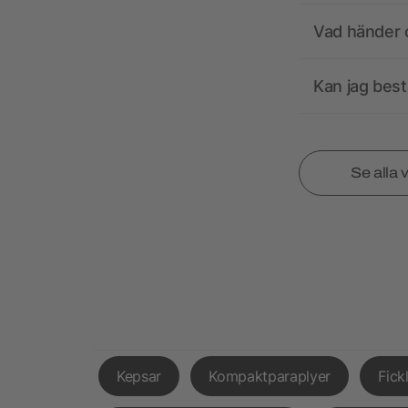
Vad händer o
Kan jag best
Se alla 
Kepsar
Kompaktparaplyer
Fick