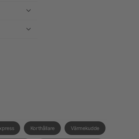
xpress
Korthållare
Värmekudde