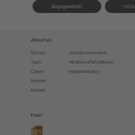
Bagageetikett
Hörl
About us
Om oss
Juridiskt information
Team
Allmänna affärsvillkoren
Career
Integritetspolicy
Nyheter
Kontakt
Frakt