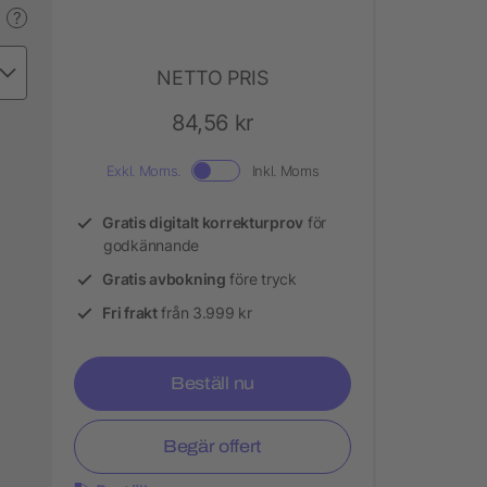
?
NETTO PRIS
84,56 kr
Exkl. Moms.
Inkl. Moms
Gratis digitalt korrekturprov
för
godkännande
Gratis avbokning
före tryck
Fri frakt
från 3.999 kr
Beställ nu
Begär offert