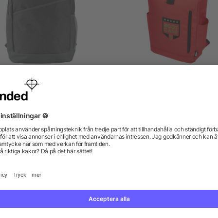
gsäck i polycanvas (600D)
Byron 15,6 tums ryggsäck
rullöppning på 18 l av G
RPET
5/5
(1)
från 51,87 kr
från 71,23 kr
gor? Vi har svaren.