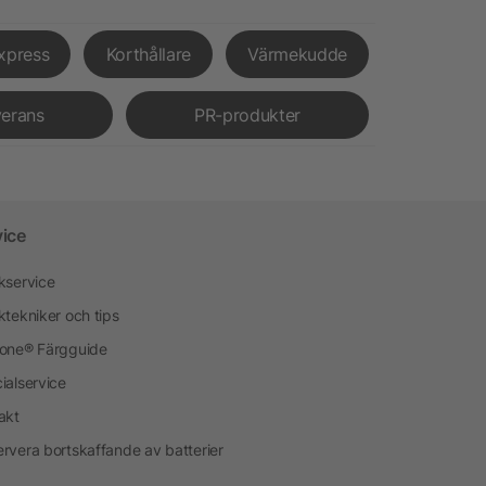
xpress
Korthållare
Värmekudde
verans
PR-produkter
vice
kservice
ktekniker och tips
one® Färgguide
ialservice
akt
rvera bortskaffande av batterier