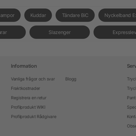
lampor
Kuddar
Tändare BiC
Nyckelband E
urar
Slazenger
Expressle
Information
Ser
Vanliga frågor och svar
Blogg
Tryc
Fraktkostnader
Tryc
Registrera en retur
Pant
Profilprodukt WIKI
Spec
Profilprodukt Rådgivare
Kont
Obse