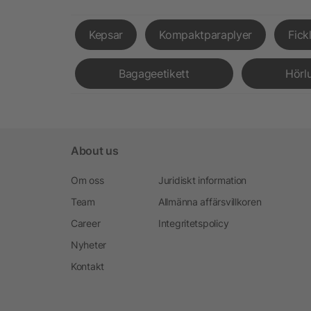
Kepsar
Kompaktparaplyer
Fick
Bagageetikett
Hörl
About us
Om oss
Juridiskt information
Team
Allmänna affärsvillkoren
Career
Integritetspolicy
Nyheter
Kontakt