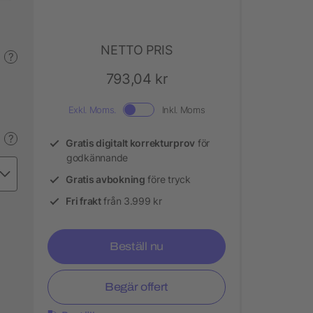
NETTO PRIS
?
793,04 kr
Exkl. Moms.
Inkl. Moms
?
Gratis digitalt korrekturprov
för
godkännande
Gratis avbokning
före tryck
Fri frakt
från 3.999 kr
Beställ nu
Begär offert