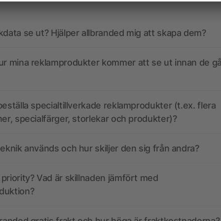
kdata se ut? Hjälper allbranded mig att skapa dem?
ur mina reklamprodukter kommer att se ut innan de går
eställa specialtillverkade reklamprodukter (t.ex. flera
ner, specialfärger, storlekar och produkter)?
teknik används och hur skiljer den sig från andra?
priority? Vad är skillnaden jämfört med
duktion?
branded gratis frakt och hur höga är fraktkostnaderna?