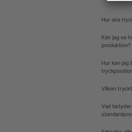
Hur ska tryc
Kan jag se h
produktion?
Hur kan jag b
tryckpositio
Vilken tryck
Vad betyder 
standardpro
Erbjuder all