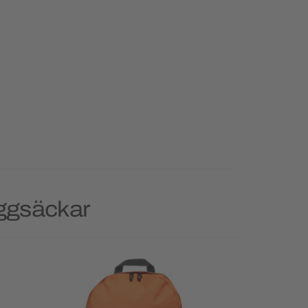
yggsäckar