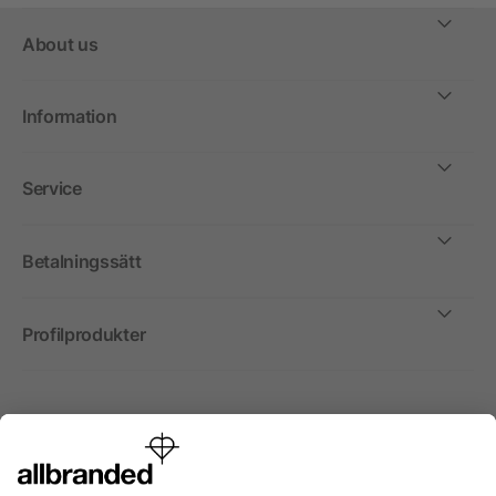
About us
Information
Service
Betalningssätt
Profilprodukter
Internationellt