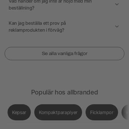
Vad händer om jag inte är nöjd med min
beställning?
Kan jag beställa ett prov på
reklamprodukten i förväg?
Se alla vanliga frågor
Populär hos allbranded
Kepsar
Kompaktparaplyer
Ficklampor
K