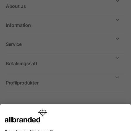
About us
Information
Service
Betalningssätt
Profilprodukter
Internationellt