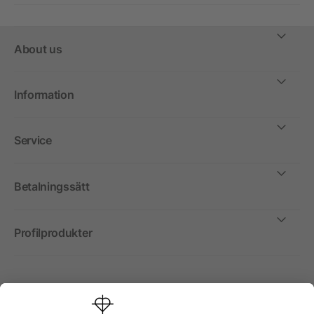
About us
Information
Service
Betalningssätt
Profilprodukter
Internationellt