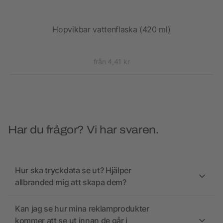
l
Hopvikbar vattenflaska (420 ml)
Supr
från 4,41 kr
Har du frågor? Vi har svaren.
Hur ska tryckdata se ut? Hjälper
allbranded mig att skapa dem?
Kan jag se hur mina reklamprodukter
kommer att se ut innan de går i