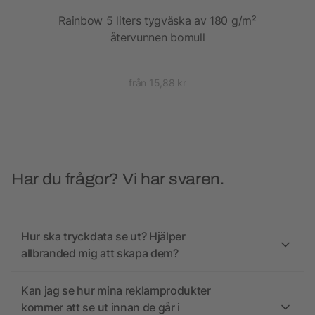
ås
Rainbow 5 liters tygväska av 180 g/m²
S
återvunnen bomull
från 15,88 kr
Har du frågor? Vi har svaren.
Hur ska tryckdata se ut? Hjälper
allbranded mig att skapa dem?
Kan jag se hur mina reklamprodukter
kommer att se ut innan de går i