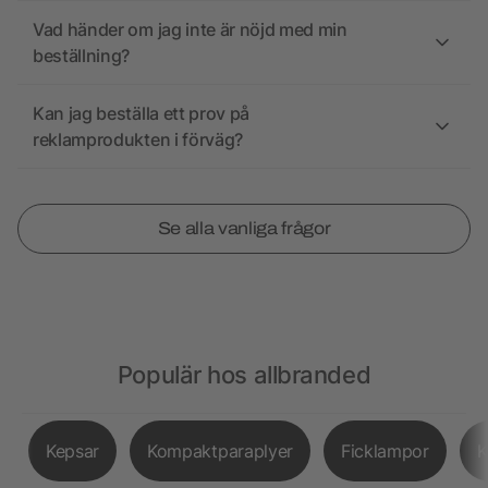
Vad händer om jag inte är nöjd med min
beställning?
Kan jag beställa ett prov på
reklamprodukten i förväg?
Se alla vanliga frågor
Populär hos allbranded
Kepsar
Kompaktparaplyer
Ficklampor
K