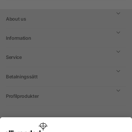
About us
Information
Service
Betalningssätt
Profilprodukter
Internationellt