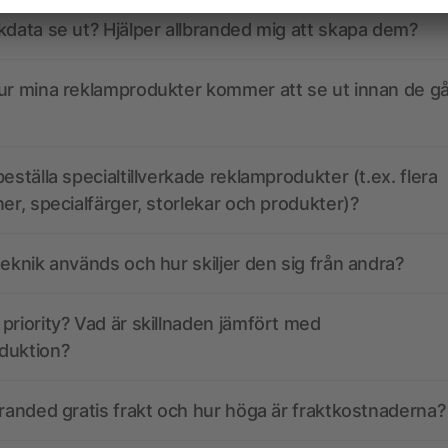
kdata se ut? Hjälper allbranded mig att skapa dem?
ur mina reklamprodukter kommer att se ut innan de går
eställa specialtillverkade reklamprodukter (t.ex. flera
ner, specialfärger, storlekar och produkter)?
teknik används och hur skiljer den sig från andra?
priority? Vad är skillnaden jämfört med
duktion?
branded gratis frakt och hur höga är fraktkostnaderna?