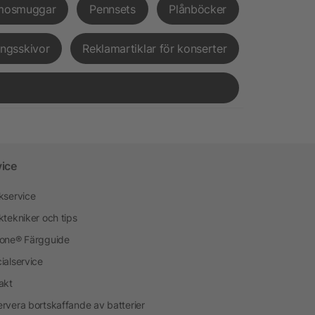
mosmuggar
Pennsets
Plånböcker
ingsskivor
Reklamartiklar för konserter
vice
kservice
ktekniker och tips
one® Färgguide
ialservice
akt
rvera bortskaffande av batterier