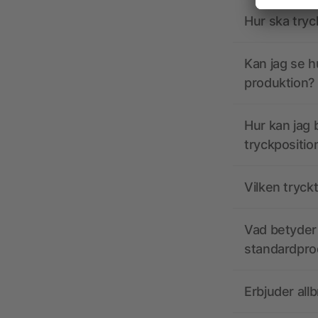
Hur ska tryc
Kan jag se h
produktion?
Hur kan jag b
tryckpositio
Vilken tryck
Vad betyder 
standardpro
Erbjuder all