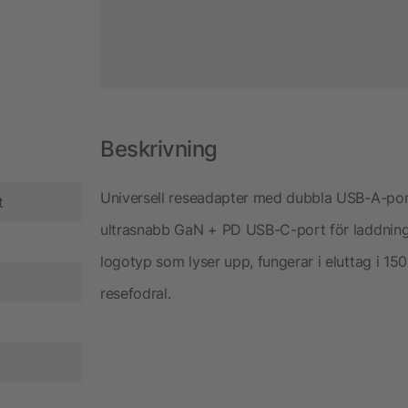
Beskrivning
Universell reseadapter med dubbla USB-A-por
t
ultrasnabb GaN + PD USB-C-port för laddning 
logotyp som lyser upp, fungerar i eluttag i 15
resefodral.