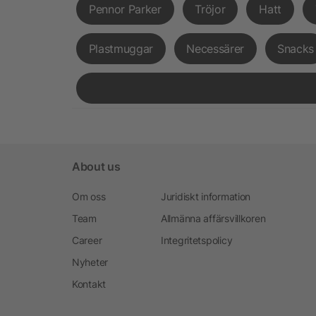
Pennor Parker
Tröjor
Hatt
Plastmuggar
Necessärer
Snacks
About us
Om oss
Juridiskt information
Team
Allmänna affärsvillkoren
Career
Integritetspolicy
Nyheter
Kontakt