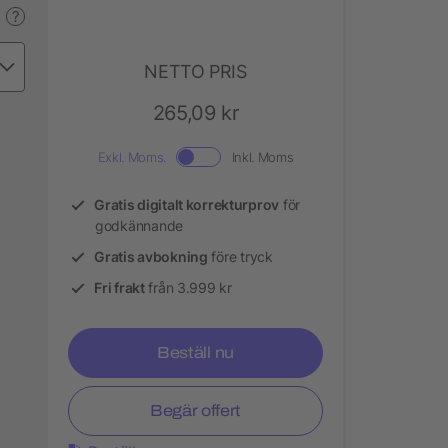
?
NETTO PRIS
265,09 kr
Exkl. Moms.
Inkl. Moms
Gratis digitalt korrekturprov
för
godkännande
Gratis avbokning
före tryck
Fri frakt
från 3.999 kr
Beställ nu
Begär offert