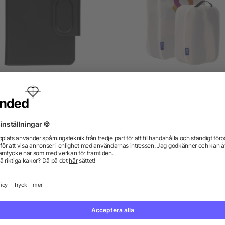
ycled passport holder with
Thule 2-delat set med
tracking Mavi
packkuber av återvunne
material
från 86,24 kr
från 297,90 kr
gor? Vi har svaren.