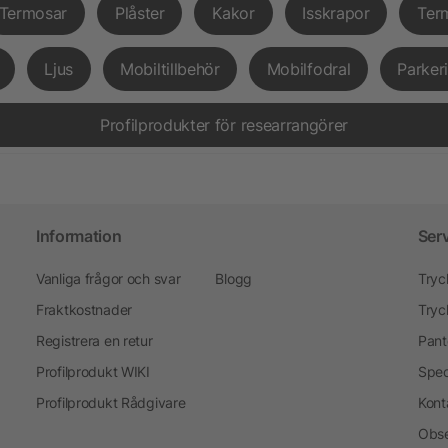
Termosar
Plåster
Kakor
Isskrapor
Ter
Ljus
Mobiltillbehör
Mobilfodral
Parker
Profilprodukter för researrangörer
Information
Ser
Vanliga frågor och svar
Blogg
Tryc
Fraktkostnader
Tryc
Registrera en retur
Pant
Profilprodukt WIKI
Spec
Profilprodukt Rådgivare
Kont
Obse