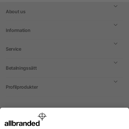
About us
Information
Service
Betalningssätt
Profilprodukter
Internationellt