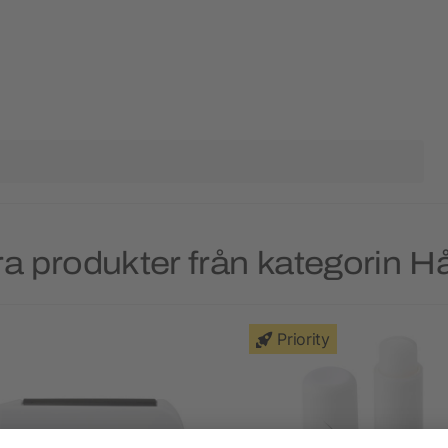
a produkter från kategorin H
Priority