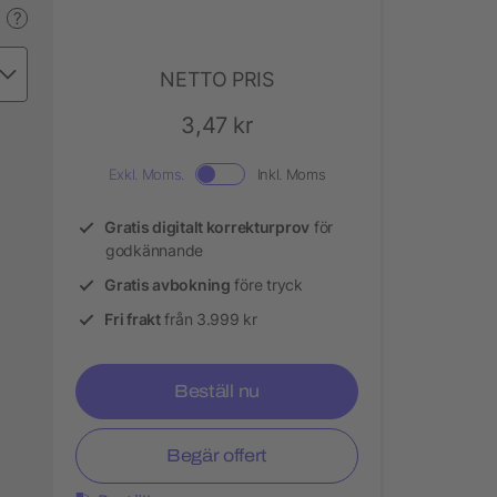
?
NETTO PRIS
3,47 kr
Exkl. Moms.
Inkl. Moms
Gratis digitalt korrekturprov
för
godkännande
Gratis avbokning
före tryck
Fri frakt
från 3.999 kr
Beställ nu
Begär offert