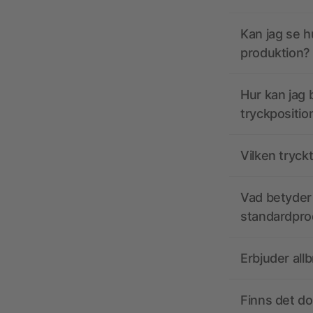
Kan jag se h
produktion?
Hur kan jag b
tryckpositio
Vilken tryck
Vad betyder 
standardpro
Erbjuder all
Finns det d