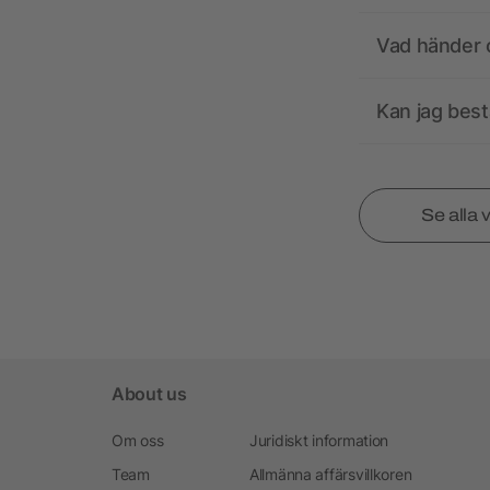
Vad händer o
Kan jag best
Se alla 
About us
Om oss
Juridiskt information
Team
Allmänna affärsvillkoren