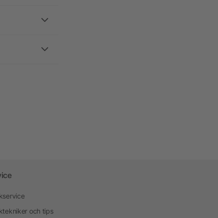
vice
kservice
ktekniker och tips