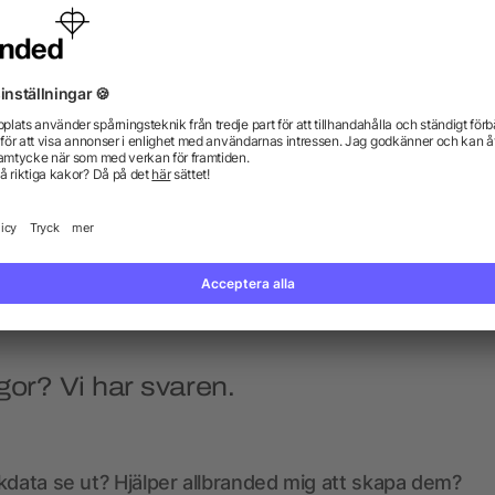
kbar hårborste med spegel
Deale läppcerat
från 4,47 kr
från 2,80 kr
gor? Vi har svaren.
kdata se ut? Hjälper allbranded mig att skapa dem?