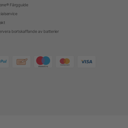
one® Färgguide
ialservice
akt
rvera bortskaffande av batterier