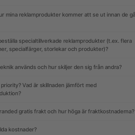
ur mina reklamprodukter kommer att se ut innan de går
eställa specialtillverkade reklamprodukter (t.ex. flera
ner, specialfärger, storlekar och produkter)?
teknik används och hur skiljer den sig från andra?
priority? Vad är skillnaden jämfört med
duktion?
branded gratis frakt och hur höga är fraktkostnaderna?
olda kostnader?