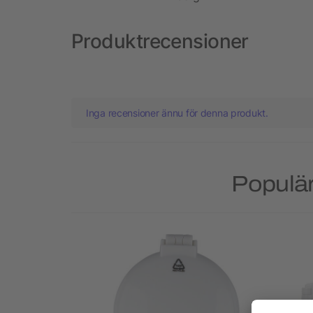
Produktrecensioner
Inga recensioner ännu för denna produkt.
Populär