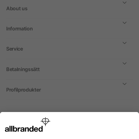
About us
Information
Service
Betalningssätt
Profilprodukter
Internationellt