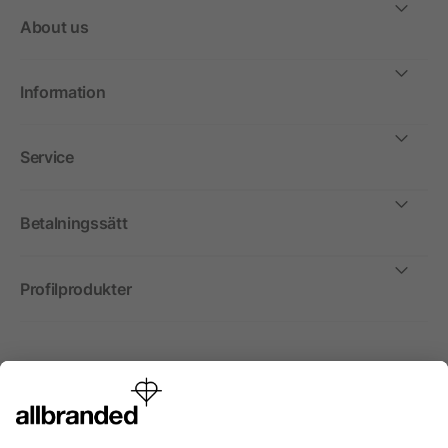
About us
Information
Service
Betalningssätt
Profilprodukter
Internationellt