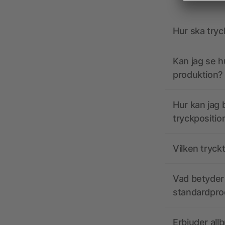
Hur ska tryc
Kan jag se h
produktion?
Hur kan jag b
tryckpositio
Vilken tryck
Vad betyder 
standardpro
Erbjuder all