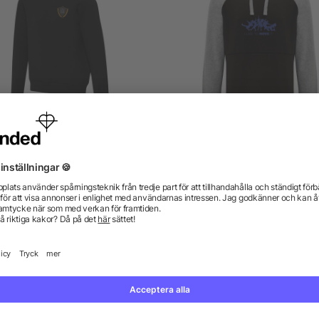
Danali unisex interlock
Badet tvåfärgad huvtröja 
sporttröja med huva
barn
från 217,79 kr
från 102,88 kr
gor? Vi har svaren.