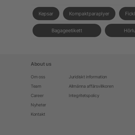
Kepsar
Kompaktparaplyer
Fick
Bagageetikett
Hörl
About us
Om oss
Juridiskt information
Team
Allmänna affärsvillkoren
Career
Integritetspolicy
Nyheter
Kontakt