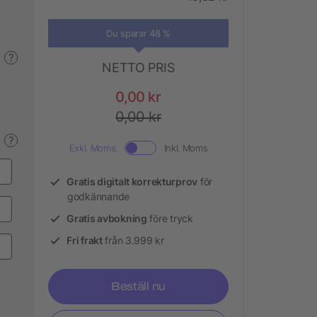
Du sparar 48 %
?
NETTO PRIS
0,00 kr
0,00 kr
?
Exkl. Moms.
Inkl. Moms
Gratis digitalt korrekturprov
för
godkännande
Gratis avbokning
före tryck
Fri frakt
från 3.999 kr
Beställ nu