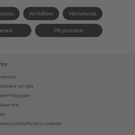
xpress
Korthållare
Värmekudde
verans
PR-produkter
vice
kservice
ktekniker och tips
one® Färgguide
ialservice
akt
rvera bortskaffande av batterier