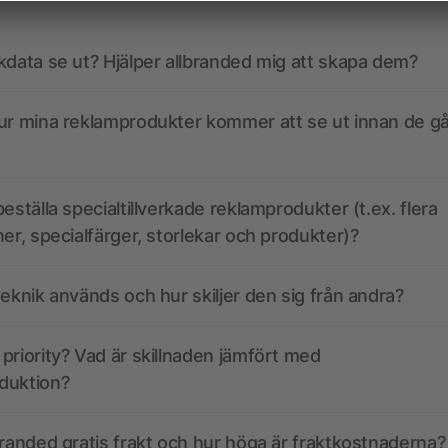
kdata se ut? Hjälper allbranded mig att skapa dem?
ur mina reklamprodukter kommer att se ut innan de går
eställa specialtillverkade reklamprodukter (t.ex. flera
ner, specialfärger, storlekar och produkter)?
teknik används och hur skiljer den sig från andra?
priority? Vad är skillnaden jämfört med
duktion?
branded gratis frakt och hur höga är fraktkostnaderna?