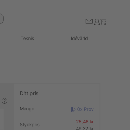
Teknik
Idévärld
Ditt pris
?
Mängd
0x Prov
25,46 kr
Styckpris
49,32 kr