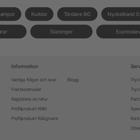
lampor
Kuddar
Tändare BiC
Nyckelband E
urar
Slazenger
Expressle
Information
Ser
Vanliga frågor och svar
Blogg
Tryc
Fraktkostnader
Tryc
Registrera en retur
Pant
Profilprodukt WIKI
Spec
Profilprodukt Rådgivare
Kont
Obse