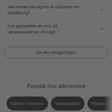
Vad händer om jag inte är nöjd med min
beställning?
Kan jag beställa ett prov på
reklamprodukten i förväg?
Se alla vanliga frågor
Populär hos allbranded
Fällkniv Victorinox
Verktygslådor
Fitness ar