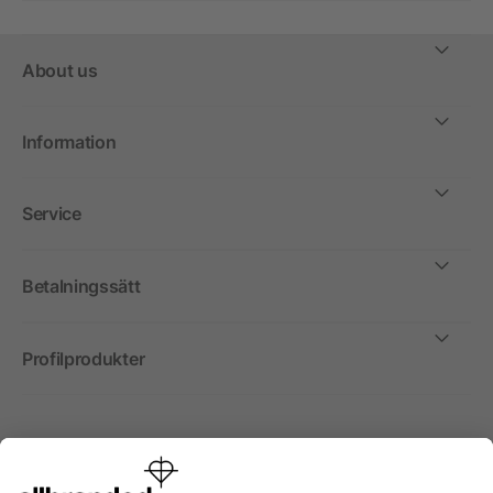
About us
Information
Service
Betalningssätt
Profilprodukter
Internationellt