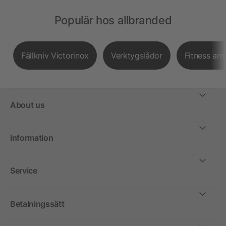
Populär hos allbranded
Fällkniv Victorinox
Verktygslådor
Fitness ar
About us
Information
Service
Betalningssätt