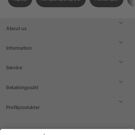
About us
Information
Service
Betalningssätt
Profilprodukter
Internationellt