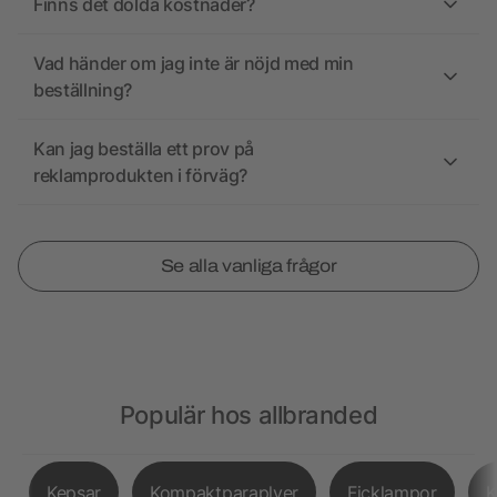
Finns det dolda kostnader?
Vad händer om jag inte är nöjd med min
beställning?
Kan jag beställa ett prov på
reklamprodukten i förväg?
Se alla vanliga frågor
Populär hos allbranded
Kepsar
Kompaktparaplyer
Ficklampor
K