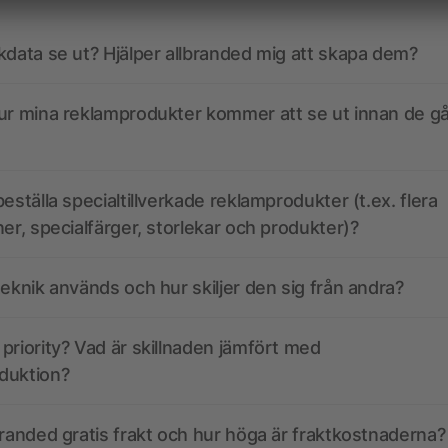
kdata se ut? Hjälper allbranded mig att skapa dem?
ur mina reklamprodukter kommer att se ut innan de går
eställa specialtillverkade reklamprodukter (t.ex. flera
ner, specialfärger, storlekar och produkter)?
teknik används och hur skiljer den sig från andra?
priority? Vad är skillnaden jämfört med
duktion?
branded gratis frakt och hur höga är fraktkostnaderna?