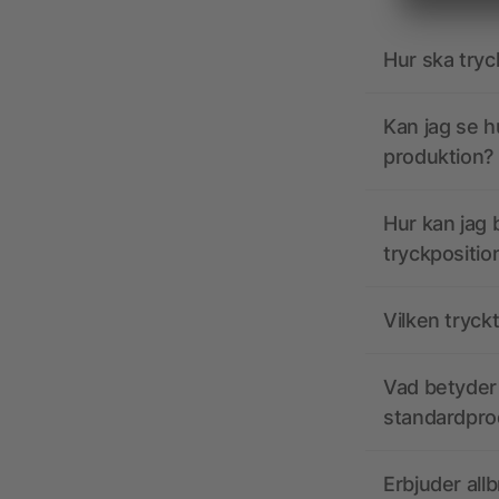
Hur ska tryc
Kan jag se h
produktion?
Hur kan jag b
tryckpositio
Vilken tryck
Vad betyder 
standardpro
Erbjuder all