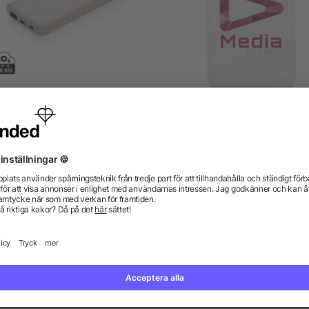
Vetestrå 10.000 mAh
Acrab 10 000 mAh 15 
powerbank
magnetisk trådlös power
med 20 W PD – tillverkad
återvunnen plast
från 145,15 kr
från 114,68 kr
gor? Vi har svaren.