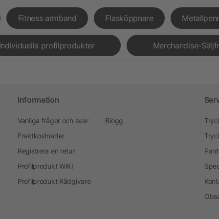
Fitness armband
Flasköppnare
Metallpen
Individuella profilprodukter
Merchandise-Säljf
Information
Ser
Vanliga frågor och svar
Blogg
Tryc
Fraktkostnader
Tryc
Registrera en retur
Pant
Profilprodukt WIKI
Spec
Profilprodukt Rådgivare
Kont
Obse