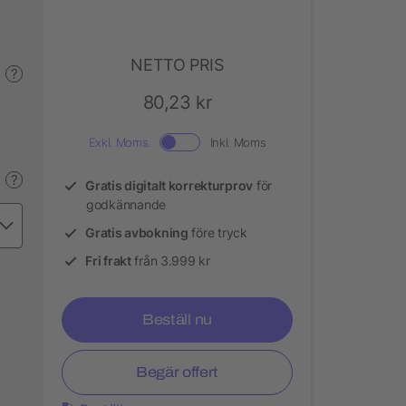
NETTO PRIS
?
80,23 kr
Exkl. Moms.
Inkl. Moms
?
Gratis digitalt korrekturprov
för
godkännande
Gratis avbokning
före tryck
Fri frakt
från 3.999 kr
Beställ nu
Begär offert