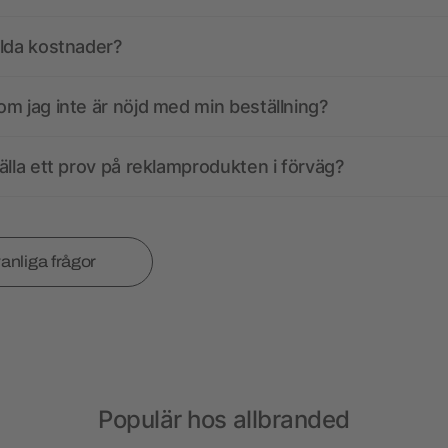
olda kostnader?
m jag inte är nöjd med min beställning?
älla ett prov på reklamprodukten i förväg?
vanliga frågor
Populär hos allbranded