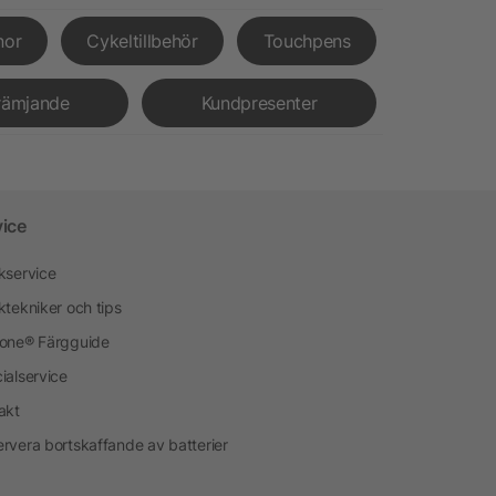
nor
Cykeltillbehör
Touchpens
rämjande
Kundpresenter
vice
kservice
ktekniker och tips
one® Färgguide
ialservice
akt
rvera bortskaffande av batterier