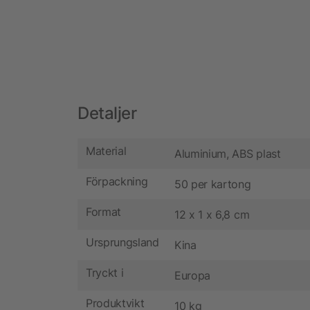
Detaljer
Material
Aluminium, ABS plast
Förpackning
50 per kartong
Format
12 x 1 x 6,8 cm
Ursprungsland
Kina
Tryckt i
Europa
Produktvikt
10 kg