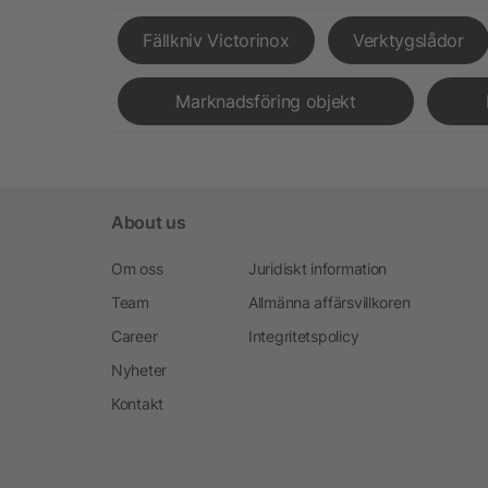
Fällkniv Victorinox
Verktygslådor
Marknadsföring objekt
About us
Om oss
Juridiskt information
Team
Allmänna affärsvillkoren
Career
Integritetspolicy
Nyheter
Kontakt