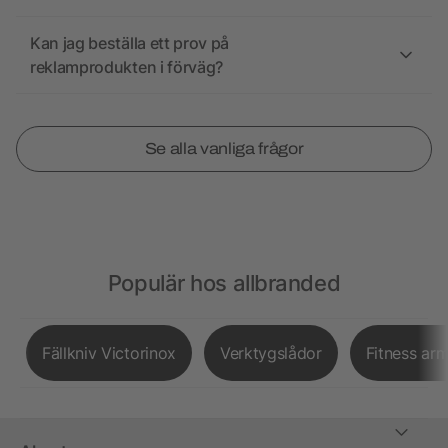
Kan jag beställa ett prov på
reklamprodukten i förväg?
Se alla vanliga frågor
Populär hos allbranded
Fällkniv Victorinox
Verktygslådor
Fitness ar