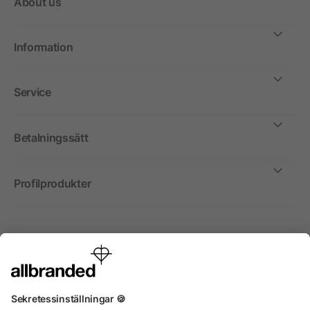
About us
Information
Service
Betalningssätt
Profilprodukter
Internationellt