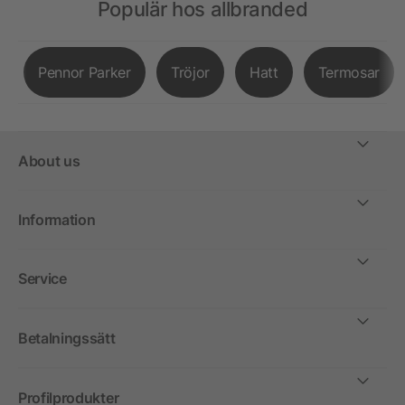
Populär hos allbranded
Pennor Parker
Tröjor
Hatt
Termosar
About us
Information
Service
Betalningssätt
Profilprodukter