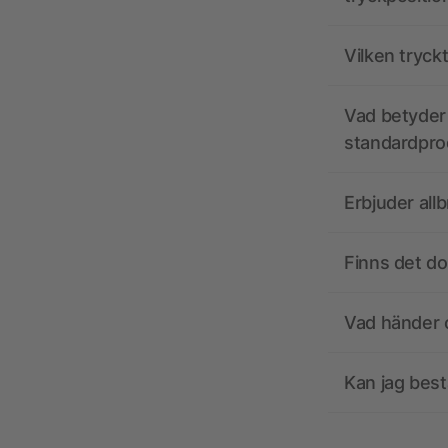
Vilken tryck
Vad betyder 
standardpro
Erbjuder all
Finns det d
Vad händer o
Kan jag best