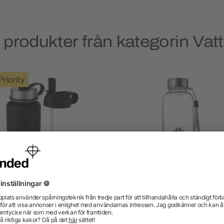
produkter från kategorin Vat
Priority
Supra 1 l vakuumisolerad
Vattenflaska i tritan (500 
ortflaska i koppar med två