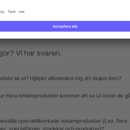
lock
5/5
(1)
från 163,72 kr
från 13,20 kr
gor? Vi har svaren.
kdata se ut? Hjälper allbranded mig att skapa dem?
ur mina reklamprodukter kommer att se ut innan de går
eställa specialtillverkade reklamprodukter (t.ex. flera
ner, specialfärger, storlekar och produkter)?