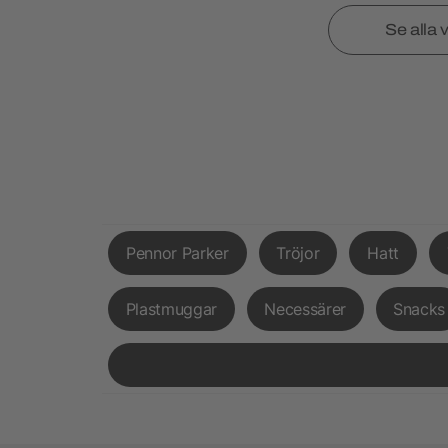
Se alla 
Pennor Parker
Tröjor
Hatt
Plastmuggar
Necessärer
Snacks