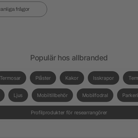
vanliga frågor
Populär hos allbranded
Termosar
Plåster
Kakor
Isskrapor
Ter
Ljus
Mobiltillbehör
Mobilfodral
Parker
Profilprodukter för researrangörer