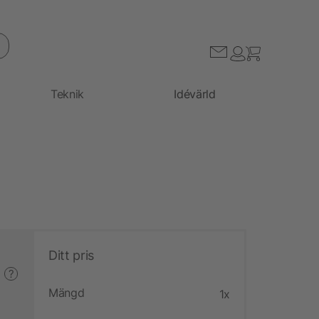
Teknik
Idévärld
Ditt pris
?
Mängd
1x