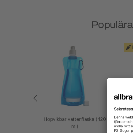
Populära 
tål (650 ml)
Hopvikbar vattenflaska (420
ml)
sp