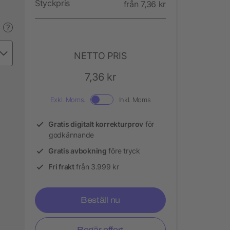
Styckpris
från 7,36 kr
?
NETTO PRIS
7,36 kr
Exkl. Moms.
Inkl. Moms
Gratis digitalt korrekturprov
för
godkännande
Gratis avbokning
före tryck
Fri frakt
från 3.999 kr
Beställ nu
Begär offert