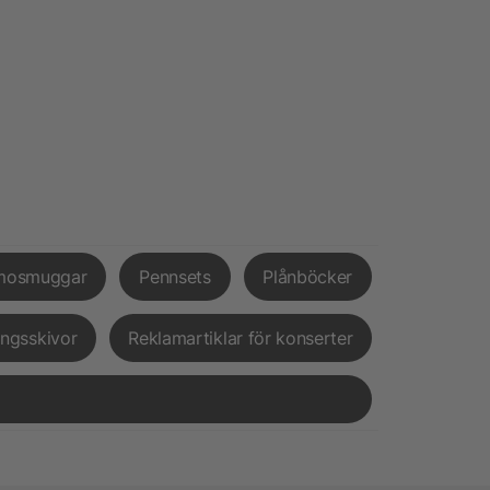
mosmuggar
Pennsets
Plånböcker
ingsskivor
Reklamartiklar för konserter