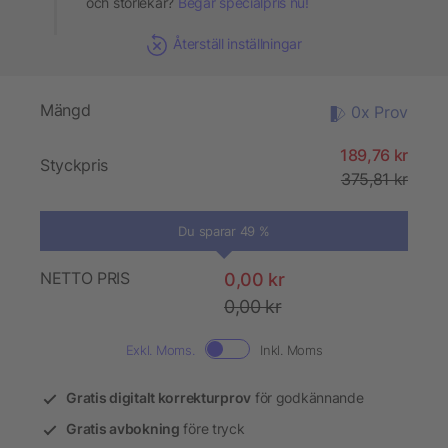
och storlekar?
Begär specialpris nu!
Återställ inställningar
Mängd
0x Prov
189,76 kr
Styckpris
375,81 kr
Du sparar 49 %
NETTO PRIS
0,00 kr
0,00 kr
Exkl. Moms.
Inkl. Moms
Gratis digitalt korrekturprov
för godkännande
Gratis avbokning
före tryck