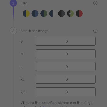
Färg
?
Storlek och mängd
?
S
M
L
XL
2XL
Vill du ha flera utskriftspositioner eller flera färger