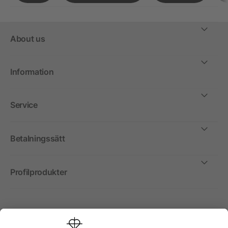
About us
Information
Service
Betalningssätt
Profilprodukter
Internationellt