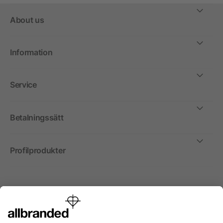
About us
Information
Service
Betalningssätt
Profilprodukter
Internationellt