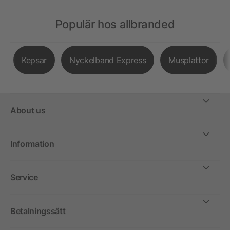
Populär hos allbranded
Kepsar
Nyckelband Express
Musplattor
About us
Information
Service
Betalningssätt