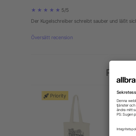
5/5
Der Kugelschreiber schreibt sauber und läßt sic
Översätt recension
Populä
Priority