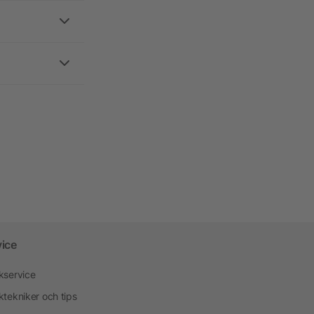
vice
kservice
ktekniker och tips