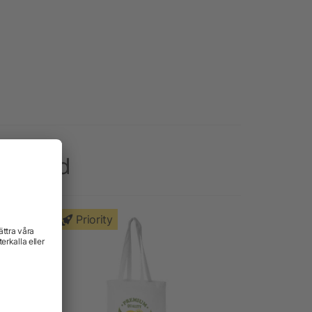
dévärld
Priority
Priority