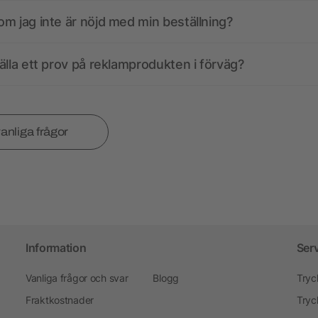
m jag inte är nöjd med min beställning?
älla ett prov på reklamprodukten i förväg?
vanliga frågor
Information
Ser
Vanliga frågor och svar
Blogg
Tryc
Fraktkostnader
Tryc