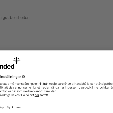
h gut bearbeiten
ra produkter från kategorin I
Priority
Priority