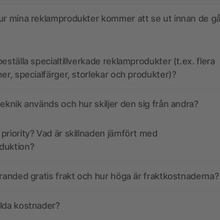
ur mina reklamprodukter kommer att se ut innan de går
eställa specialtillverkade reklamprodukter (t.ex. flera
ner, specialfärger, storlekar och produkter)?
teknik används och hur skiljer den sig från andra?
priority? Vad är skillnaden jämfört med
duktion?
branded gratis frakt och hur höga är fraktkostnaderna?
olda kostnader?