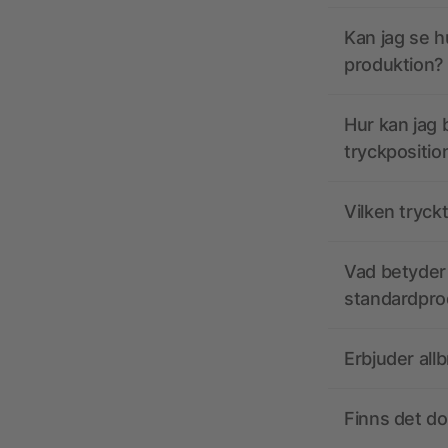
Kan jag se h
produktion?
Hur kan jag b
tryckpositio
Vilken tryck
Vad betyder 
standardpro
Erbjuder all
Finns det d