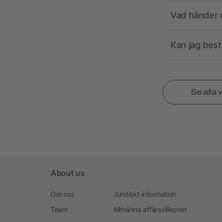
Vad händer o
Kan jag best
Se alla 
About us
Om oss
Juridiskt information
Team
Allmänna affärsvillkoren