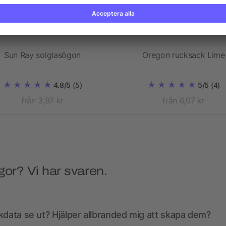
Sun Ray solglasögon
Oregon rucksack Lime
4.8/5
(5)
5/5
(4)
från 3,97 kr
från 6,07 kr
gor? Vi har svaren.
kdata se ut? Hjälper allbranded mig att skapa dem?