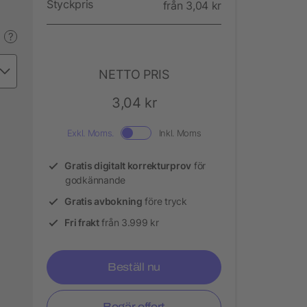
Styckpris
från 3,04 kr
?
NETTO PRIS
3,04 kr
Exkl. Moms.
Inkl. Moms
Gratis digitalt korrekturprov
för
godkännande
Gratis avbokning
före tryck
Fri frakt
från 3.999 kr
Beställ nu
Begär offert