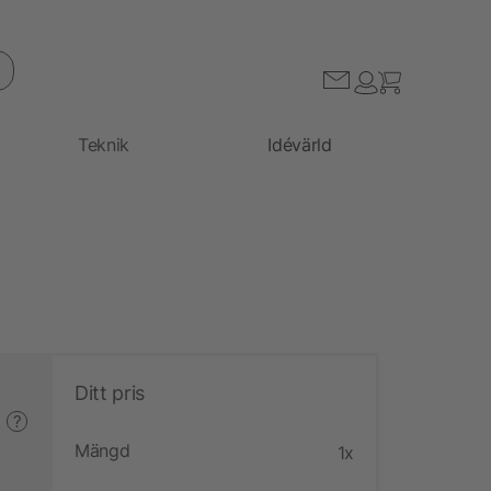
Teknik
Idévärld
Ditt pris
?
Mängd
1x