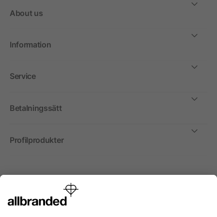
About us
Information
Service
Betalningssätt
Profilprodukter
Internationellt