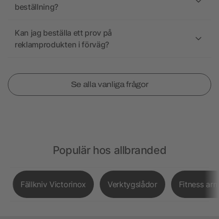
beställning?
Kan jag beställa ett prov på
reklamprodukten i förväg?
Se alla vanliga frågor
Populär hos allbranded
Fällkniv Victorinox
Verktygslådor
Fitness ar