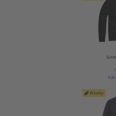
Surre
från
Priority