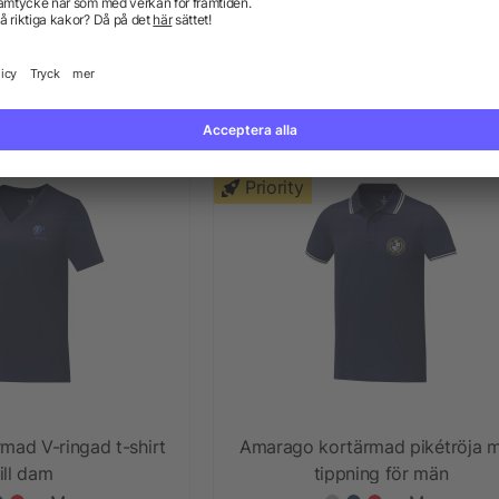
gärmad damskjorta
Pollux långärmad herrskjorta
+ Mer
+ Mer
 124,02 kr
från 124,02 kr
Priority
mad V-ringad t-shirt
Amarago kortärmad pikétröja 
till dam
tippning för män