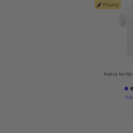
Priority
Kratos kortär
frå