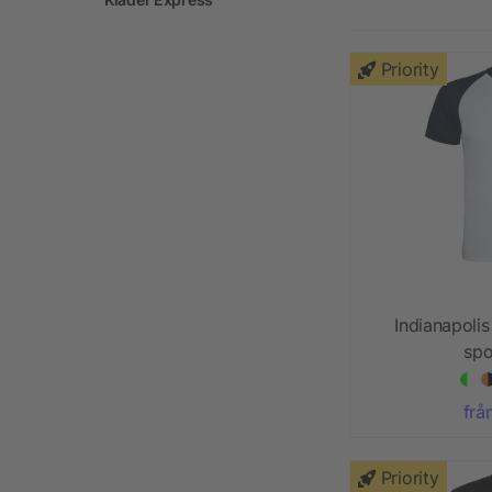
Priority
Indianapoli
spo
frå
Priority