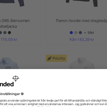
m GRS återvunnen
Theron hoodie med dragkedj
shelljacka
+ Mer
 175,05 kr
från 143,29 kr
Priority