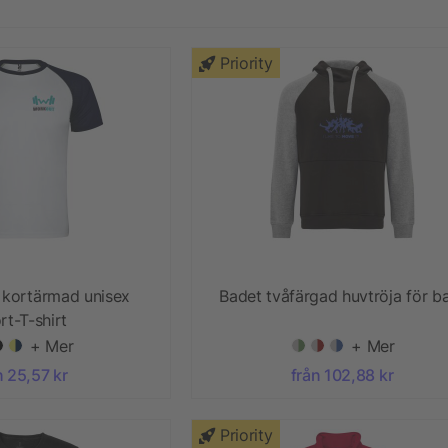
Priority
s kortärmad unisex
Badet tvåfärgad huvtröja för b
rt-T-shirt
+ Mer
+ Mer
n 25,57 kr
från 102,88 kr
Priority