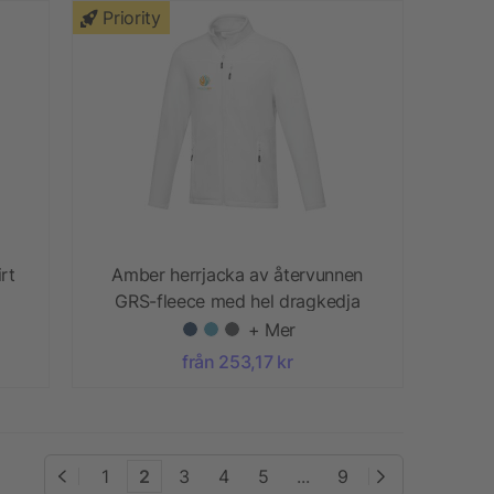
Priority
rt
Amber herrjacka av återvunnen
GRS-fleece med hel dragkedja
+ Mer
från 253,17 kr
1
2
3
4
5
...
9