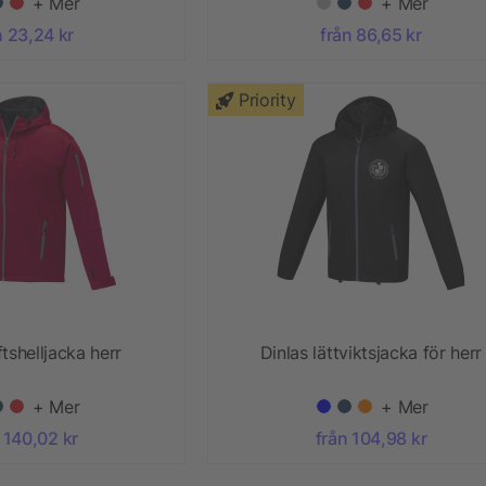
+ Mer
+ Mer
n 23,24 kr
från 86,65 kr
Priority
tshelljacka herr
Dinlas lättviktsjacka för herr
+ Mer
+ Mer
 140,02 kr
från 104,98 kr