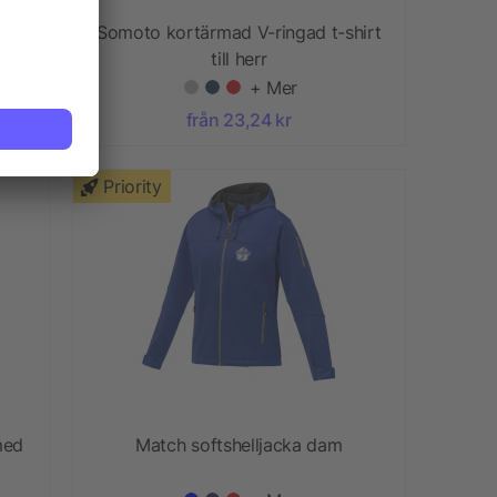
Somoto kortärmad V-ringad t-shirt
till herr
+ Mer
från 23,24 kr
Priority
med
Match softshelljacka dam