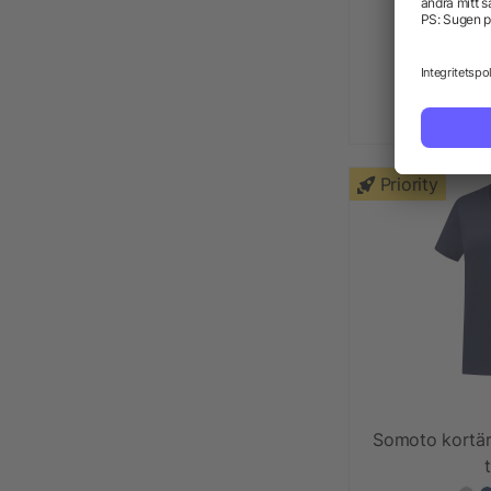
Pollux lån
från
Priority
Somoto kortär