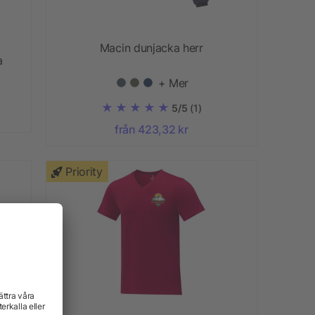
Macin dunjacka herr
a
+ Mer
5/5
(1)
från 423,32 kr
Priority