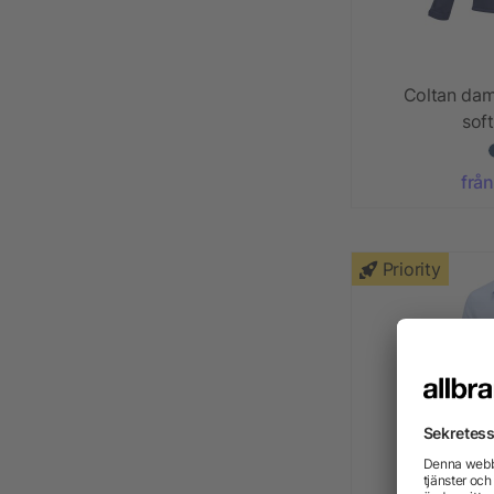
Coltan da
soft
från
Priority