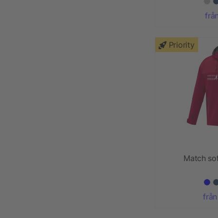
frå
Priority
Match sof
från