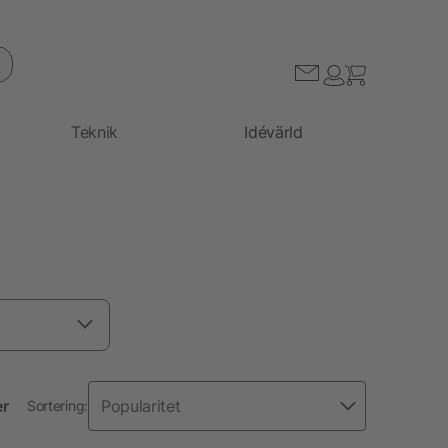
Teknik
Idévärld
er
Sortering: