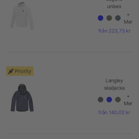
unisex
huvtröja
+
Mer
från 223,75 kr
Priority
Langley
skaljacka
+
Mer
från 140,02 kr