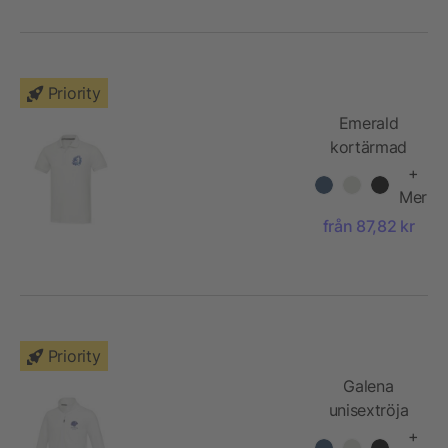
material
Priority
Emerald
kortärmad
unisex
+
Aware™-
Mer
återvunnen
från 87,82 kr
piké
Priority
Galena
unisextröja
med hel
+