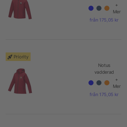
softshelljacka
+
för herr
Mer
från 175,05 kr
Priority
Notus
vadderad
softshelljacka
+
för dam
Mer
från 175,05 kr