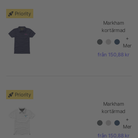
Priority
Markham
kortärmad
pikétröja för
+
damer
Mer
från 150,88 kr
Priority
Markham
kortärmad
pikétröja
+
Mer
från 150,88 kr