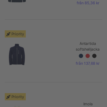
dragkedja
från 85,36 kr
Priority
Antartida
softshelljacka
för barn
från 137,68 kr
Priority
Imola