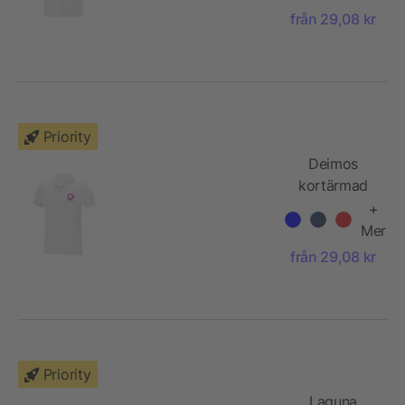
snygg
från 29,08 kr
passform
Priority
Deimos
kortärmad
pikétröja till
+
herr med
Mer
snygg
från 29,08 kr
passform
Priority
Laguna