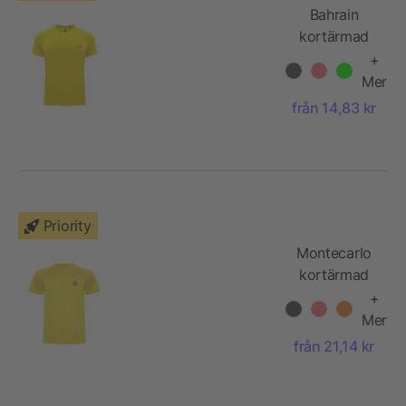
Bahrain
kortärmad
funktions T-
+
shirt för barn
Mer
från 14,83 kr
Priority
Montecarlo
kortärmad
sport-T-shirt
+
för barn
Mer
från 21,14 kr