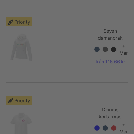
Priority
Sayan
damanorak
med huva
+
och halv
Mer
dragkedja
från 116,66 kr
Priority
Deimos
kortärmad
pikétröja till
+
dam med
Mer