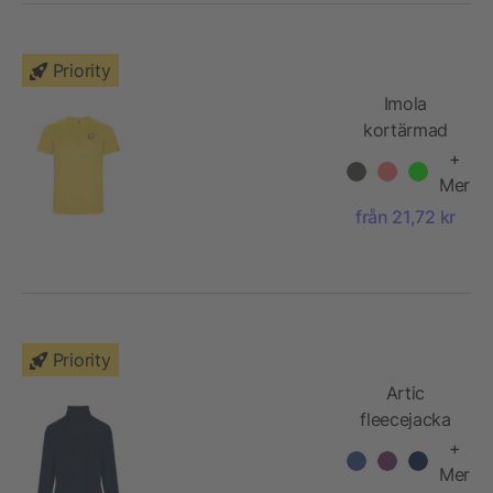
Priority
Imola
kortärmad
funktions T-
+
shirt för barn
Mer
från 21,72 kr
Priority
Artic
fleecejacka
för barn med
+
hellång
Mer