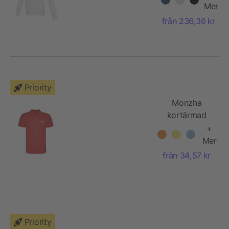
dragkedja av
Mer
Aware™-
från 236,36 kr
återvunnet
material
Priority
Monzha
kortärmad
sportpikétröja
+
för barn
Mer
från 34,57 kr
Priority