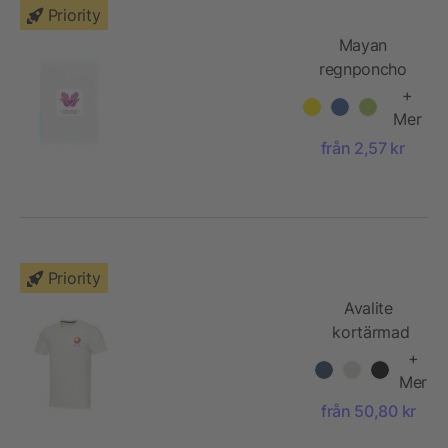
Priority
Mayan
regnponcho
av återvunna
+
GRS-material
Mer
för
från 2,57 kr
engångsbruk
med
förvaringspåse
Priority
Avalite
kortärmad
unisex T-
+
shirt av
Mer
Aware™-
från 50,80 kr
återvunnet