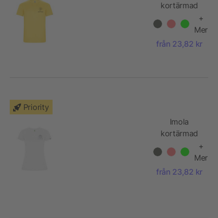
kortärmad
funktions T-
+
shirt för herr
Mer
från 23,82 kr
Priority
Imola
kortärmad
funktions T-
+
shirt för dam
Mer
från 23,82 kr