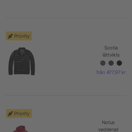
Priority
Scotia
lättvikts
dunjacka
från 477,97 kr
Priority
Notus
vadderad