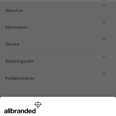
About us
Information
Service
Betalningssätt
Profilprodukter
Internationellt