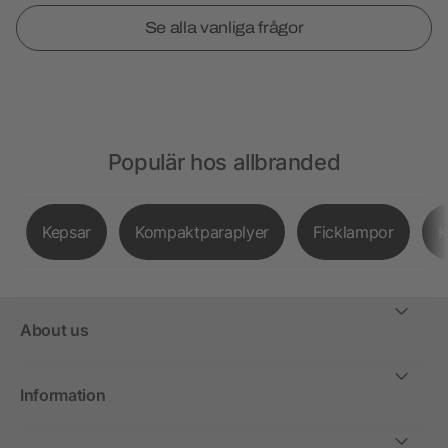
Se alla vanliga frågor
Populär hos allbranded
Kepsar
Kompaktparaplyer
Ficklampor
K
About us
Information