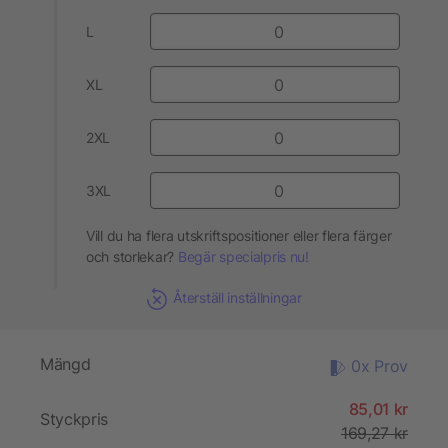
L
XL
2XL
3XL
Vill du ha flera utskriftspositioner eller flera färger
och storlekar?
Begär specialpris nu!
Återställ inställningar
Mängd
0x Prov
85,01 kr
Styckpris
169,27 kr