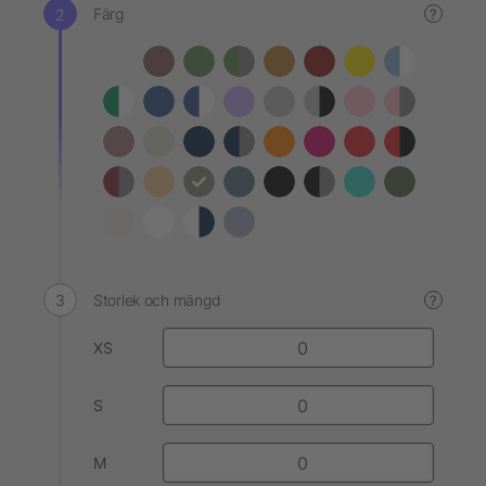
Färg
?
Storlek och mängd
?
XS
S
M