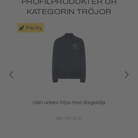
PROFILPRODUKTER UR
KATEGORIN TRÖJOR
Priority
Ulan unisex tröja med dragkedja
Mo
från 119,35 kr