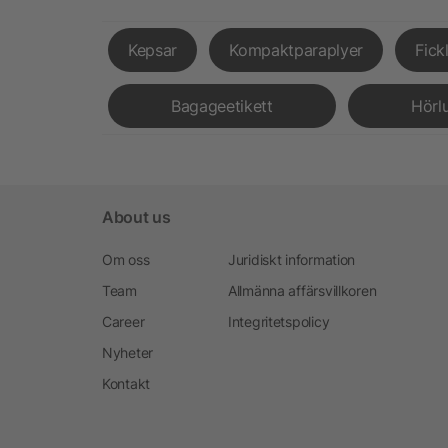
Kepsar
Kompaktparaplyer
Fick
Bagageetikett
Hörl
About us
Om oss
Juridiskt information
Team
Allmänna affärsvillkoren
Career
Integritetspolicy
Nyheter
Kontakt