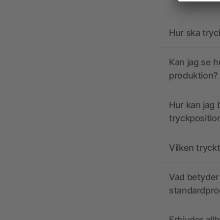
Hur ska tryc
Kan jag se h
produktion?
Hur kan jag b
tryckpositio
Vilken tryck
Vad betyder 
standardpro
Erbjuder all