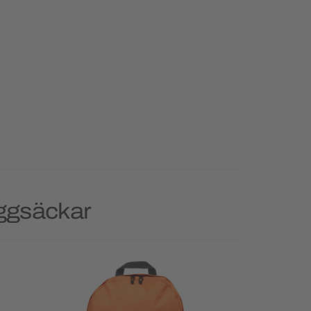
yggsäckar