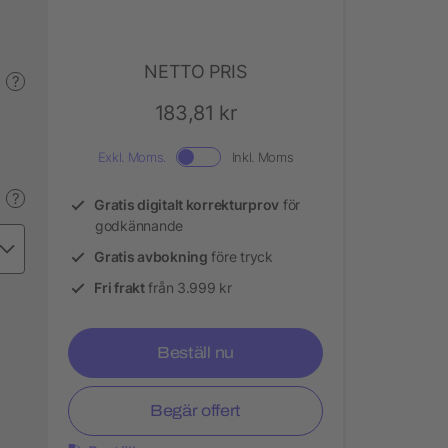
NETTO PRIS
?
183,81 kr
Exkl. Moms.
Inkl. Moms
?
Gratis digitalt korrekturprov
för
godkännande
Gratis avbokning
före tryck
Fri frakt
från 3.999 kr
Beställ nu
Begär offert