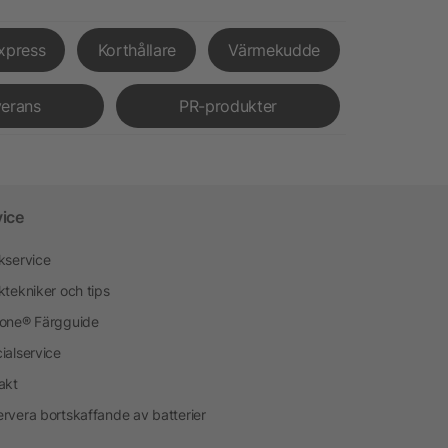
xpress
Korthållare
Värmekudde
verans
PR-produkter
vice
kservice
ktekniker och tips
one® Färgguide
ialservice
akt
rvera bortskaffande av batterier