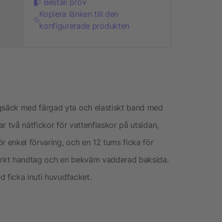
Beställ prov
Kopiera länken till den
konfigurerade produkten
säck med färgad yta och elastiskt band med
r två nätfickor för vattenflaskor på utsidan,
r enkel förvaring, och en 12 tums ficka för
tärkt handtag och en bekväm vadderad baksida.
d ficka inuti huvudfacket.