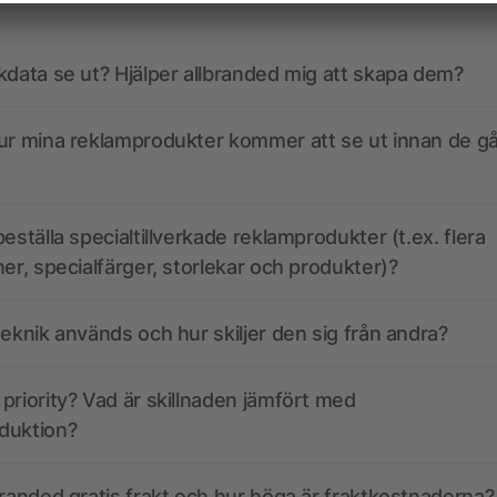
kdata se ut? Hjälper allbranded mig att skapa dem?
ur mina reklamprodukter kommer att se ut innan de går
eställa specialtillverkade reklamprodukter (t.ex. flera
ner, specialfärger, storlekar och produkter)?
teknik används och hur skiljer den sig från andra?
priority? Vad är skillnaden jämfört med
duktion?
branded gratis frakt och hur höga är fraktkostnaderna?