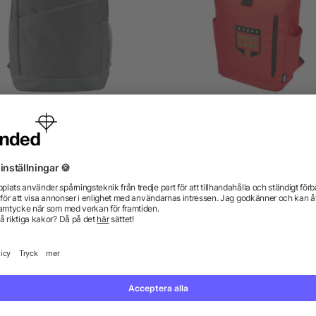
gsäck i polycanvas (600D)
Byron 15,6 tums ryggsäck
rullöppning på 18 l av G
RPET
5/5
(1)
från 51,87 kr
från 71,23 kr
gor? Vi har svaren.