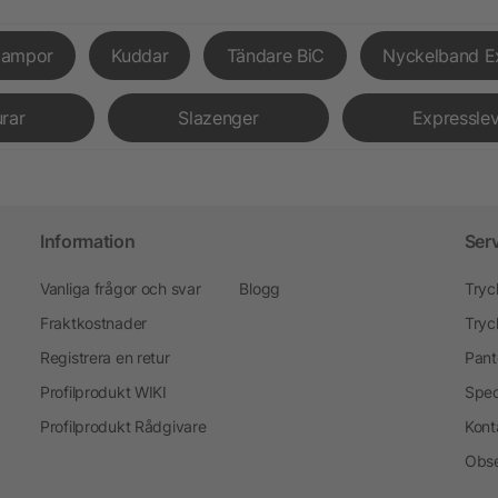
lampor
Kuddar
Tändare BiC
Nyckelband E
urar
Slazenger
Expressle
Information
Ser
Vanliga frågor och svar
Blogg
Tryc
Fraktkostnader
Tryc
Registrera en retur
Pant
Profilprodukt WIKI
Spec
Profilprodukt Rådgivare
Kont
Obse