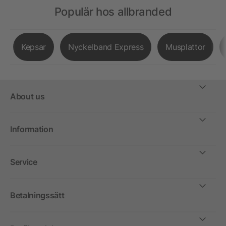
Populär hos allbranded
Kepsar
Nyckelband Express
Musplattor
About us
Information
Service
Betalningssätt