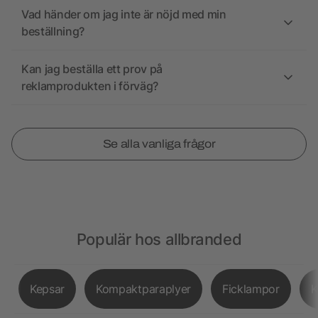
Vad händer om jag inte är nöjd med min
beställning?
Kan jag beställa ett prov på
reklamprodukten i förväg?
Se alla vanliga frågor
Populär hos allbranded
Kepsar
Kompaktparaplyer
Ficklampor
K