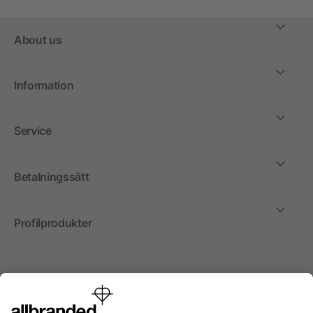
About us
Information
Service
Betalningssätt
Profilprodukter
Internationellt