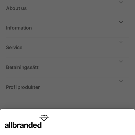
About us
Information
Service
Betalningssätt
Profilprodukter
Internationellt