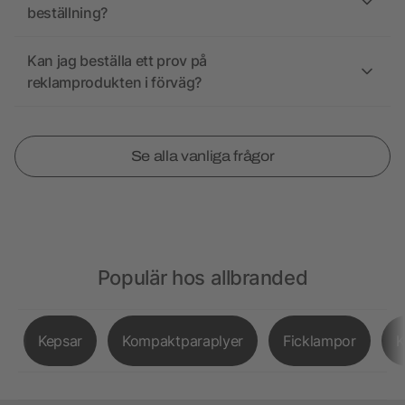
beställning?
Kan jag beställa ett prov på
reklamprodukten i förväg?
Se alla vanliga frågor
Populär hos allbranded
Kepsar
Kompaktparaplyer
Ficklampor
K