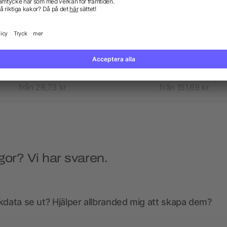
mpact AWARE™ förkläde,
Originalhome återvunne
180gr återvunnen bomull
förkläde
från 28,73 kr
från 151,69 kr
gor? Vi har svaren.
kdata se ut? Hjälper allbranded mig att skapa dem?