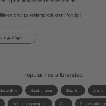
m jag inte är nöjd med min beställning?
älla ett prov på reklamprodukten i förväg?
vanliga frågor
Populär hos allbranded
Musplattor
Bambu rånar
Skjortor
Armba
Anteckningsmappar
Glas
Espressokopp