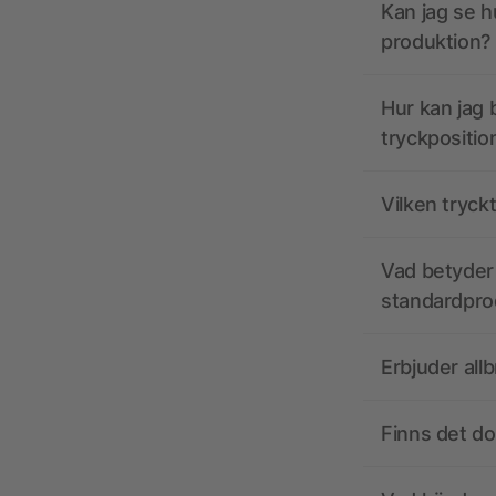
Kan jag se h
produktion?
Hur kan jag b
tryckpositio
Vilken tryck
Vad betyder 
standardpro
Erbjuder all
Finns det d