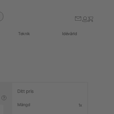
Teknik
Idévärld
Ditt pris
?
Mängd
1x