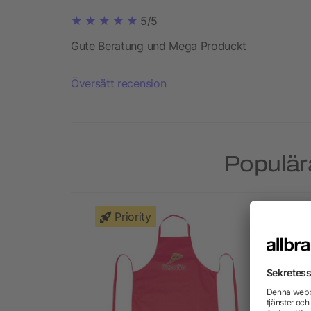
5/5
Gute Beratung und Mega Produckt
Översätt recension
Populär
Priority