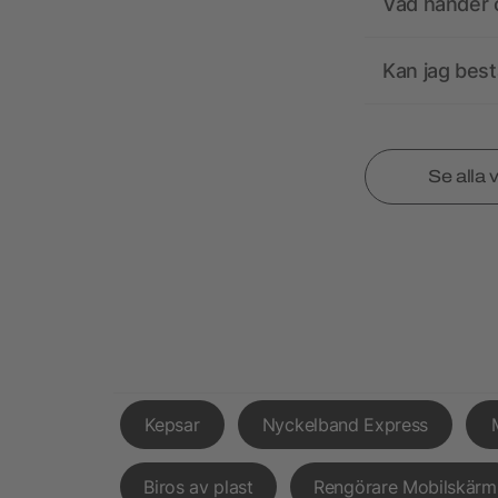
Vad händer o
Kan jag best
Se alla 
Kepsar
Nyckelband Express
Biros av plast
Rengörare Mobilskärm