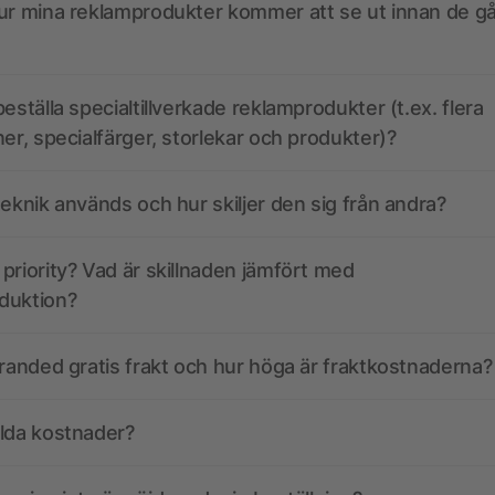
ur mina reklamprodukter kommer att se ut innan de går
eställa specialtillverkade reklamprodukter (t.ex. flera
ner, specialfärger, storlekar och produkter)?
teknik används och hur skiljer den sig från andra?
priority? Vad är skillnaden jämfört med
duktion?
branded gratis frakt och hur höga är fraktkostnaderna?
olda kostnader?