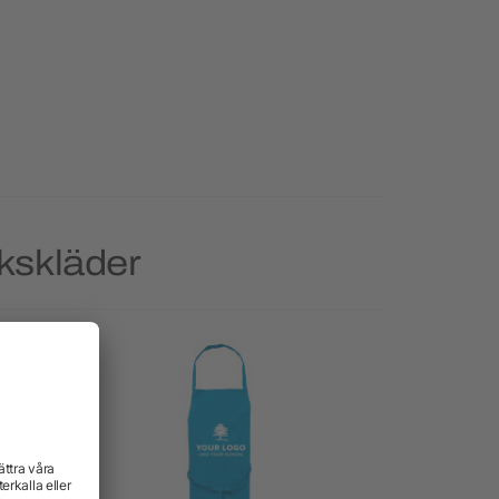
kskläder
Priority