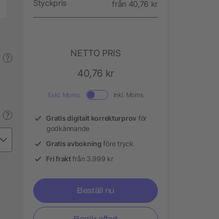
Styckpris
från 40,76 kr
NETTO PRIS
?
40,76 kr
Exkl. Moms.
Inkl. Moms
?
Gratis digitalt korrekturprov
för
godkännande
Gratis avbokning
före tryck
Fri frakt
från 3.999 kr
Beställ nu
Begär offert