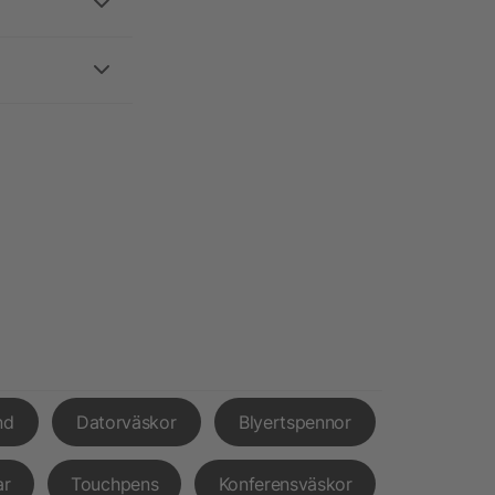
nd
Datorväskor
Blyertspennor
ar
Touchpens
Konferensväskor