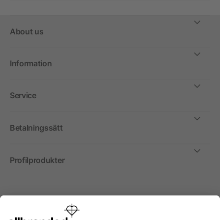
About us
Information
Service
Betalningssätt
Profilprodukter
Internationellt