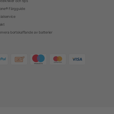
ktekniker och tips
one® Färgguide
ialservice
akt
rvera bortskaffande av batterier