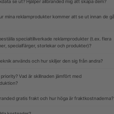
kdata se ut? Hjälper allbranded mig att skapa dem?
ur mina reklamprodukter kommer att se ut innan de går
eställa specialtillverkade reklamprodukter (t.ex. flera
ner, specialfärger, storlekar och produkter)?
teknik används och hur skiljer den sig från andra?
priority? Vad är skillnaden jämfört med
duktion?
branded gratis frakt och hur höga är fraktkostnaderna?
olda kostnader?