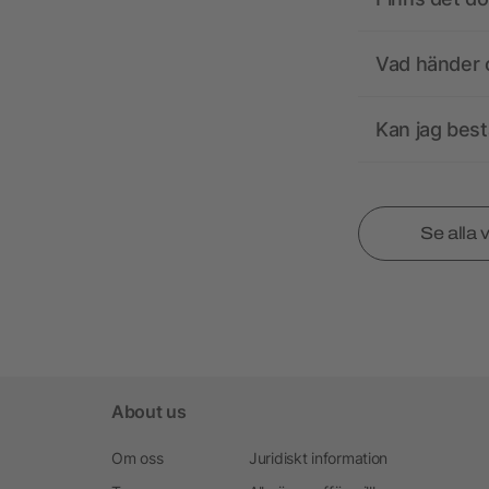
Vad händer o
Kan jag best
Se alla 
About us
Om oss
Juridiskt information