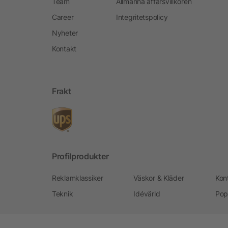
Team
Allmänna affärsvillkoren
Career
Integritetspolicy
Nyheter
Kontakt
Frakt
Profilprodukter
Reklamklassiker
Väskor & Kläder
Kon
Teknik
Idévärld
Pop