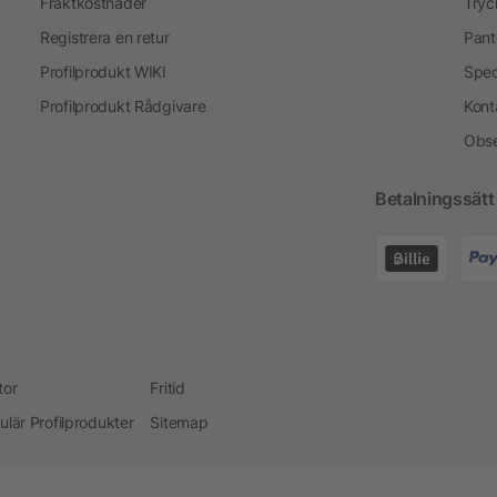
Fraktkostnader
Tryc
Registrera en retur
Pant
Profilprodukt WIKI
Spec
Profilprodukt Rådgivare
Kont
Obse
Betalningssätt
tor
Fritid
ulär Profilprodukter
Sitemap