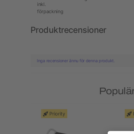
inkl.
förpackning
Produktrecensioner
Inga recensioner ännu för denna produkt.
Populär
Priority