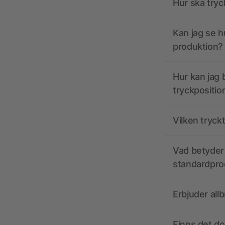
Hur ska tryc
Kan jag se h
produktion?
Hur kan jag b
tryckpositio
Vilken tryck
Vad betyder 
standardpro
Erbjuder all
Finns det d