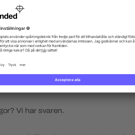
Foxy korkskruv
Kyparkniv i rostfritt stå
från 12,03 kr
från 4,90 kr
gor? Vi har svaren.