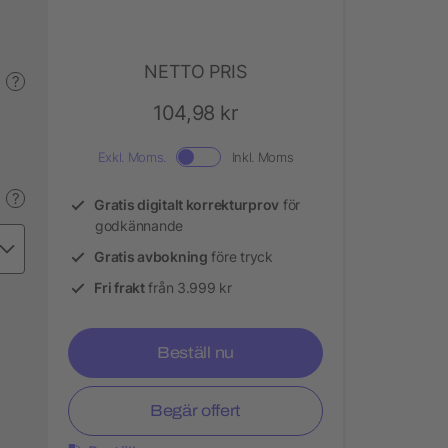
NETTO PRIS
?
104,98 kr
Exkl. Moms.
Inkl. Moms
?
Gratis digitalt korrekturprov
för
godkännande
Gratis avbokning
före tryck
Fri frakt
från 3.999 kr
Beställ nu
Begär offert