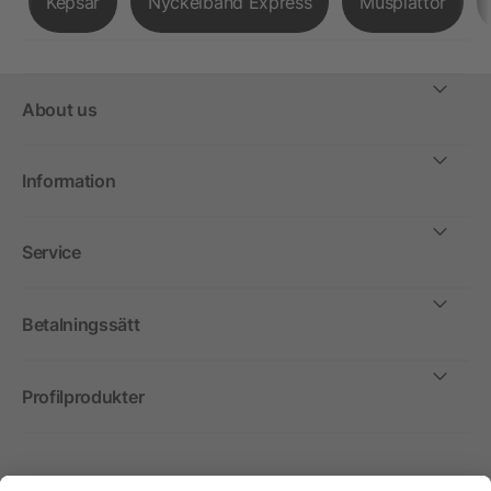
Kepsar
Nyckelband Express
Musplattor
About us
Information
Service
Betalningssätt
Profilprodukter