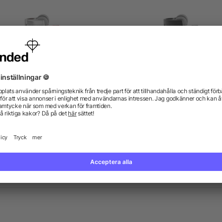
C® J25 Standard tändare
BIC® J25 All Black tända
5/5
(1)
från 7,56 kr
från 8,44 kr