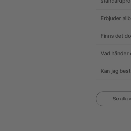
standardpro
Erbjuder all
Finns det d
Vad händer o
Kan jag best
Se alla 