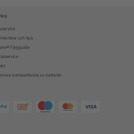
vice
kservice
ktekniker och tips
one® Färgguide
ialservice
akt
rvera bortskaffande av batterier