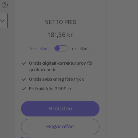
?
NETTO PRIS
181,36 kr
Exkl. Moms.
Inkl. Moms
Gratis digitalt korrekturprov
för
godkännande
Gratis avbokning
före tryck
Fri frakt
från 3.999 kr
Beställ nu
Begär offert