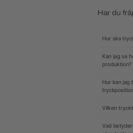
Har du frå
Hur ska tryc
Kan jag se h
produktion?
Hur kan jag b
tryckpositio
Vilken tryck
Vad betyder 