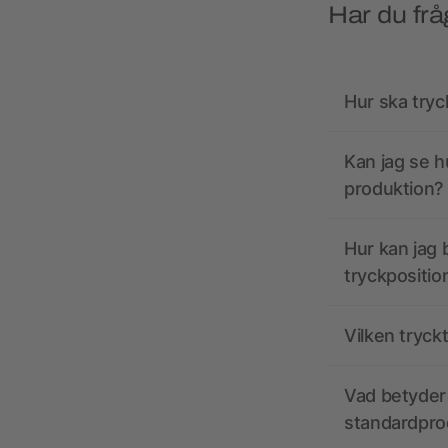
Har du frå
Hur ska tryc
Kan jag se h
produktion?
Hur kan jag b
tryckpositio
Vilken tryck
Vad betyder 
standardpro