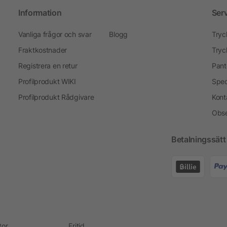
Information
Ser
Vanliga frågor och svar
Blogg
Tryc
Fraktkostnader
Tryc
Registrera en retur
Pant
Profilprodukt WIKI
Spec
Profilprodukt Rådgivare
Kont
Obse
Betalningssätt
tor
Fritid