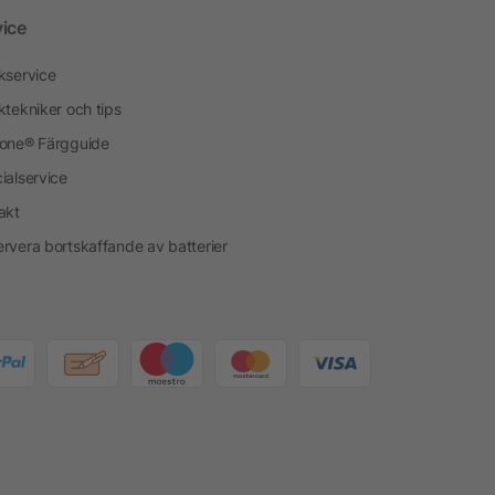
vice
kservice
ktekniker och tips
one® Färgguide
ialservice
akt
rvera bortskaffande av batterier