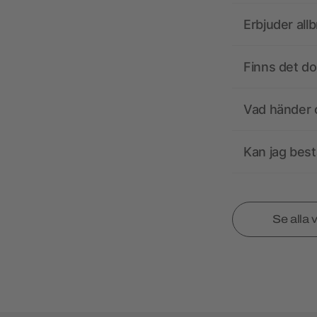
Erbjuder all
Finns det d
Vad händer o
Kan jag best
Se alla 