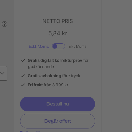
NETTO PRIS
?
5,84 kr
Exkl. Moms.
Inkl. Moms
Gratis digitalt korrekturprov
för
godkännande
Gratis avbokning
före tryck
Fri frakt
från 3.999 kr
Beställ nu
Begär offert