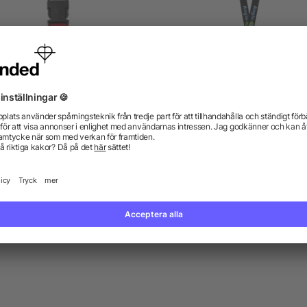
Nyckel-/Logoband och
Logoband med avtagba
nyckelhållare
spänne
5/5
(1)
från 3,11 kr
från 3,50 kr