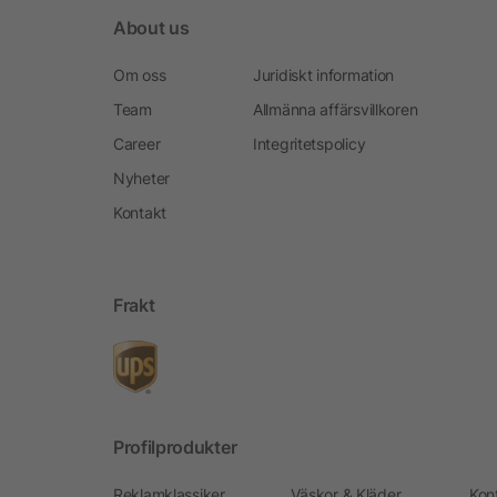
About us
Om oss
Juridiskt information
Team
Allmänna affärsvillkoren
Career
Integritetspolicy
Nyheter
Kontakt
Frakt
Profilprodukter
Reklamklassiker
Väskor & Kläder
Kon