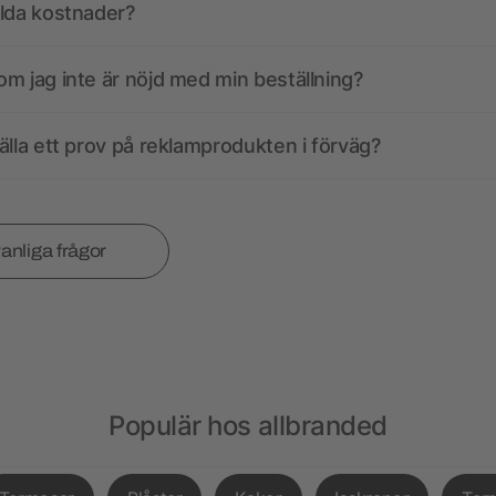
olda kostnader?
m jag inte är nöjd med min beställning?
älla ett prov på reklamprodukten i förväg?
vanliga frågor
Populär hos allbranded