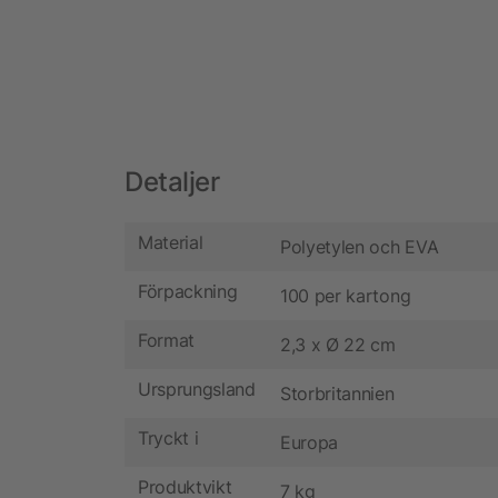
Detaljer
Material
Polyetylen och EVA
Förpackning
100 per kartong
Format
2,3 x Ø 22 cm
Ursprungsland
Storbritannien
Tryckt i
Europa
Produktvikt
7 kg