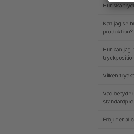
Hur ska tryc
Kan jag se h
produktion?
Hur kan jag b
tryckpositio
Vilken tryck
Vad betyder 
standardpro
Erbjuder all