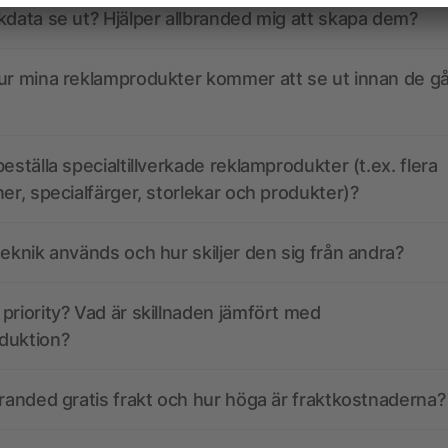
kdata se ut? Hjälper allbranded mig att skapa dem?
ur mina reklamprodukter kommer att se ut innan de går
eställa specialtillverkade reklamprodukter (t.ex. flera
ner, specialfärger, storlekar och produkter)?
teknik används och hur skiljer den sig från andra?
priority? Vad är skillnaden jämfört med
duktion?
branded gratis frakt och hur höga är fraktkostnaderna?