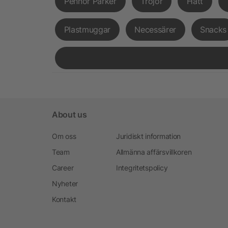
Pennor Parker
Tröjor
Hatt
Plastmuggar
Necessärer
Snacks
About us
Om oss
Juridiskt information
Team
Allmänna affärsvillkoren
Career
Integritetspolicy
Nyheter
Kontakt