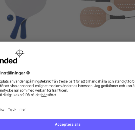
Strandtennisset i trä
Set med tennisracket och 
från 18,35 kr
från 79,04 kr
gor? Vi har svaren.