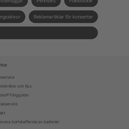
mosmuggar
Pennsets
Plånböcker
ingsskivor
Reklamartiklar för konserter
vice
kservice
ktekniker och tips
one® Färgguide
ialservice
akt
rvera bortskaffande av batterier