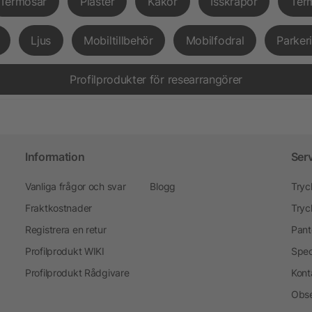
Termosar
Plåster
Kakor
Isskrapor
Ter
Ljus
Mobiltillbehör
Mobilfodral
Parker
Profilprodukter för researrangörer
Information
Ser
Vanliga frågor och svar
Blogg
Tryc
Fraktkostnader
Tryc
Registrera en retur
Pant
Profilprodukt WIKI
Spec
Profilprodukt Rådgivare
Kont
Obse