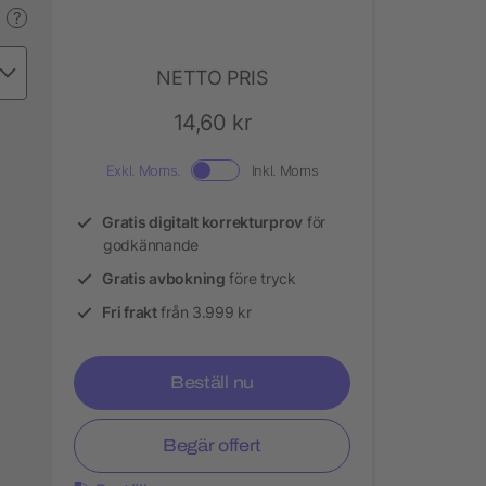
?
NETTO PRIS
14,60 kr
Exkl. Moms.
Inkl. Moms
Gratis digitalt korrekturprov
för
godkännande
Gratis avbokning
före tryck
Fri frakt
från 3.999 kr
Beställ nu
Begär offert