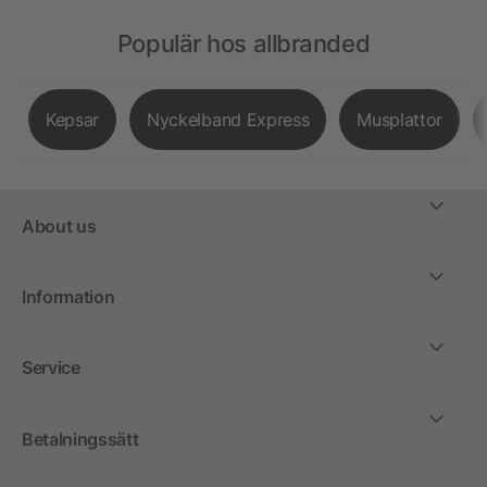
Populär hos allbranded
Kepsar
Nyckelband Express
Musplattor
About us
Information
Service
Betalningssätt