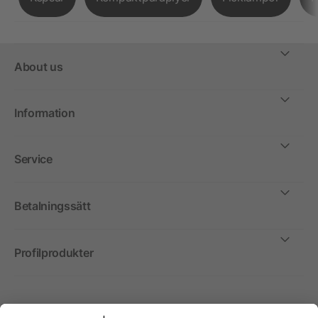
About us
Information
Service
Betalningssätt
Profilprodukter
Internationellt