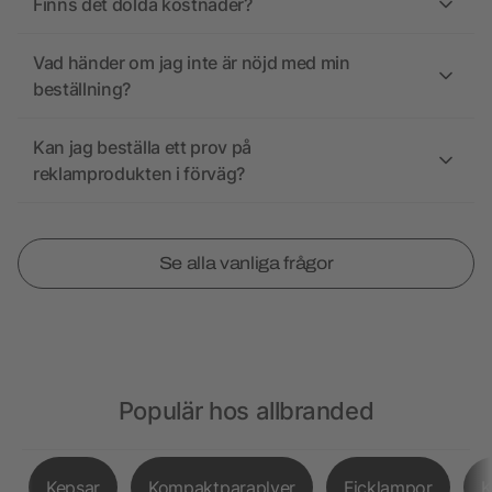
Finns det dolda kostnader?
Vad händer om jag inte är nöjd med min
beställning?
Kan jag beställa ett prov på
reklamprodukten i förväg?
Se alla vanliga frågor
Populär hos allbranded
Kepsar
Kompaktparaplyer
Ficklampor
K